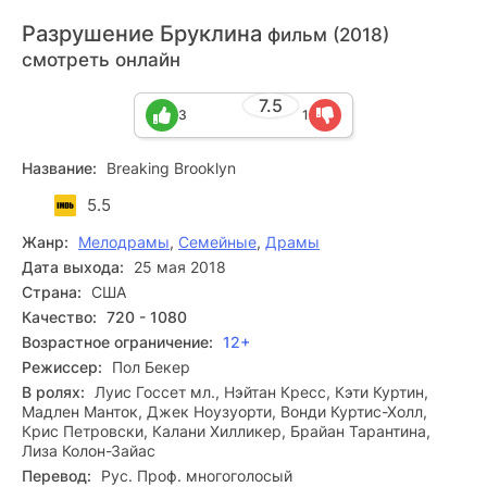
Разрушение Бруклина
фильм (2018)
смотреть онлайн
7.5
3
1
Название:
Breaking Brooklyn
5.5
Жанр:
Мелодрамы
,
Семейные
,
Драмы
Дата выхода:
25 мая 2018
Страна:
США
Качество:
720 - 1080
Возрастное ограничение:
12+
Режиссер:
Пол Бекер
В ролях:
Луис Госсет мл., Нэйтан Кресс, Кэти Куртин,
Мадлен Манток, Джек Ноузуорти, Вонди Куртис-Холл,
Крис Петровски, Калани Хилликер, Брайан Тарантина,
Лиза Колон-Зайас
Перевод:
Рус. Проф. многоголосый