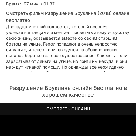
Время:
97 мин. / 01:37
Смотреть фильм Разрушение Бруклина (2018) онлайн
бесплатно
Двенадцатилетний подросток, который всерьёз
увлекается танцами и мечтает посвятить этому искусству
свою жизнь, оказывается вместе со своим старшим
братом на улице. Герои попадают в очень непростую
ситуацию, и теперь они находятся на обочине жизни,
пытаясь бороться за своё существование. Как могут, они
зарабатывают деньги на улице, но пойти им некуда, и они
не ждут никакой помощи. Но однажды всё неожиданно
меняется. На них обращает внимание пожилой шоумен, у
которого в прошлом было своё грандиозное шоу. Много
лет назад он был достаточно популярен, а теперь стал
Разрушение Бруклина онлайн бесплатно в
почти никому не нужен. Он видит в двенадцатилетнем
хорошем качестве
пареньке и его брате большой талант, и он решает не
бросать их на произвол судьбы. Несмотря на возможные
трудности, мужчина забирает братьев в свой дом и даёт
СМОТРЕТЬ ОНЛАЙН
им семью, о которой они не могли и мечтать.
Между героями складываются дружеские и
доверительные отношения, а младший брат не забывает