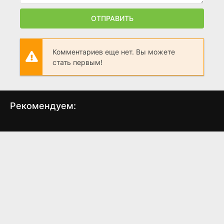
ОТПРАВИТЬ
Комментариев еще нет. Вы можете
стать первым!
Рекомендуем:
Сексуальная тварь
Ни жив, ни мертв
Мол
(2024)
(2002)
8.0
5.9
4.7