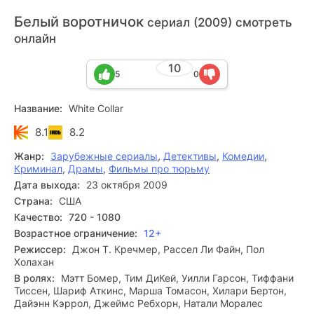
Белый воротничок
сериал (2009) смотреть
онлайн
10
5
0
Название:
White Collar
8.1
8.2
Жанр:
Зарубежные сериалы
,
Детективы
,
Комедии
,
Криминал
,
Драмы
,
Фильмы про тюрьму
Дата выхода:
23 октября 2009
Страна:
США
Качество:
720 - 1080
Возрастное ограничение:
12+
Режиссер:
Джон Т. Кречмер, Рассел Ли Файн, Пол
Холахан
В ролях:
Мэтт Бомер, Тим ДиКей, Уилли Гарсон, Тиффани
Тиссен, Шариф Аткинс, Марша Томасон, Хилари Бертон,
Дайэнн Кэррол, Джеймс Ребхорн, Натали Моралес