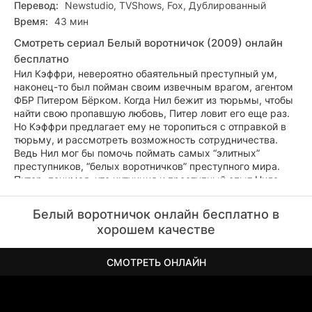
Перевод:
Newstudio, TVShows, Fox, Дублированный
Время:
43 мин
Смотреть сериал Белый воротничок (2009) онлайн
бесплатно
Нил Кэффри, невероятно обаятельный преступный ум,
наконец-то был пойман своим извечным врагом, агентом
ФБР Питером Бёрком. Когда Нил бежит из тюрьмы, чтобы
найти свою пропавшую любовь, Питер ловит его еще раз.
Но Кэффри предлагает ему не торопиться с отправкой в
тюрьму, и рассмотреть возможность сотрудничества.
Ведь Нил мог бы помочь поймать самых “элитных”
преступников, “белых воротничков” преступного мира.
Питер, понимая, что интуиция и преступный опыт Нила,
которых нет у законопослушного агента, могут стать
хорошим подспорьем в борьбе с криминалом,
Белый воротничок онлайн бесплатно в
соглашается.
хорошем качестве
СМОТРЕТЬ ОНЛАЙН