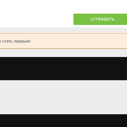
ОТПРАВИТЬ
 стать первым!
Знакомство с
Смотрите все!
Девочк
Марком
покорившая
(2006)
(2008)
(2006)
6.2
5.5
4.3
4.0
8.0