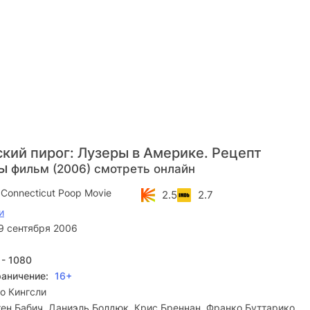
кий пирог: Лузеры в Америке. Рецепт
фы
фильм (2006) смотреть онлайн
 Connecticut Poop Movie
2.5
2.7
и
9 сентября 2006
 - 1080
раничение:
16+
о Кингсли
ен Бабич, Даниэль Болдюк, Крис Бреннан, Франко Буттарико,