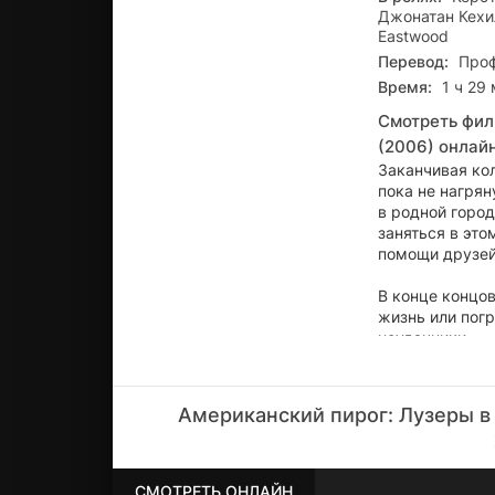
Джонатан Кехи
Eastwood
Перевод:
Проф
Время:
1 ч 29
Смотреть фил
(2006) онлай
Заканчивая кол
пока не нагрян
в родной горо
заняться в это
помощи друзей 
В конце концов
жизнь или погр
неудачники.
Американский пирог: Лузеры в
СМОТРЕТЬ ОНЛАЙН