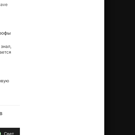
Dave
трофы
 знал,
щается
новую
в
Свет