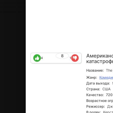
Американс
8
4
1
катастро
Название:
The
Жанр:
Комеди
Дата выхода:
Страна:
США
Качество:
720
Возрастное ог
Режиссер:
Дж
В ролях:
Керст