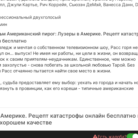
лл, Джули Картье, Рич Коррейя, Сьюзэн ДеМэй, Ванесса Данн, 
ессиональный двухголосый
 мин
ьм Американский пирог: Лузеры в Америке. Рецепт катас
н бесплатно
ледж и мечтая о собственном телевизионном шоу, Расс горя не
ул он... выпуск! Не имея ни работы, ни цели в жизни, он возвра
док к своим приятелям-неудачникам. Единственное, чем можно
м захолустье - снова побегать за школьной любовью Тарой. Без
Расс отчаянно пытается найти свое место в жизни.
, судьба предоставляет ему выбор: уехать из города и начать 
язнуть в провинции, как его кореши - типичные американские
 Америке. Рецепт катастрофы онлайн бесплатно 
хорошем качестве
Есть жалоба?