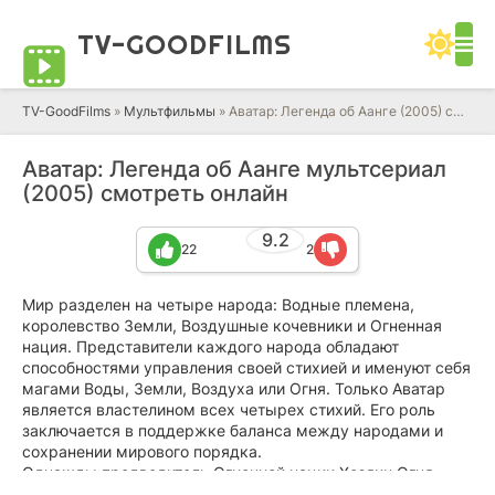
TV-GOOD
FILMS
TV-GoodFilms
»
Мультфильмы
» Аватар: Легенда об Аанге (2005) смотреть онлайн мультсериал в HD качестве 720 - 1080 бесплатно
Аватар: Легенда об Аанге мультсериал
(2005) смотреть онлайн
9.2
22
2
Мир разделен на четыре народа: Водные племена,
королевство Земли, Воздушные кочевники и Огненная
нация. Представители каждого народа обладают
способностями управления своей стихией и именуют себя
магами Воды, Земли, Воздуха или Огня. Только Аватар
является властелином всех четырех стихий. Его роль
заключается в поддержке баланса между народами и
сохранении мирового порядка.
Однажды предводитель Огненной нации Хозяин Огня
развязал войну с целью подчинить себе остальные