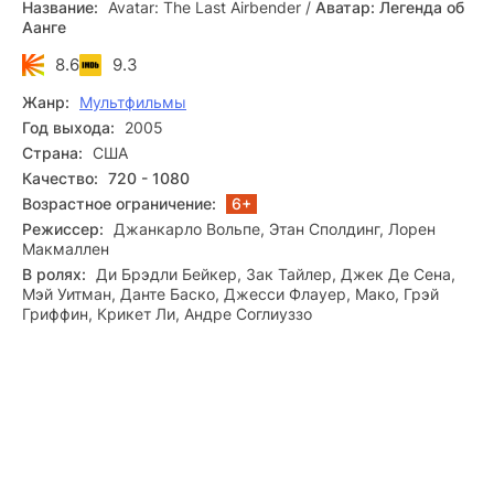
Название:
Avatar: The Last Airbender
/
Аватар: Легенда об
народы. Отвественность за спасение мира легла на плечи
Аанге
двенадцатилетного мальчика, мага Воздуха по имени
Аанг, который узнал, что он Аватар. Аанг отправляется в
8.6
9.3
опасное путешествие вместе со своими отважными
Жанр:
Мультфильмы
друзьями из племени Воды, Катарой и ее братом Соккой.
Ему предстоит овладеть всеми стихиями, пройти через
Год выхода:
2005
множество испытаний, перебороть свои страхи и сразить
Страна:
США
Хозяина Огня, чтобы остановить войну и восстановить
Качество:
720 - 1080
равновесие в мире.
Смотрите полный мультсериал
Возрастное ограничение:
6+
«Аватар: Легенда об Аанге» в разрешении Full HD 1080p, с
русской озвучкой, бесплатно и на любом гаджете.
Режиссер:
Джанкарло Вольпе, Этан Сполдинг, Лорен
Макмаллен
В ролях:
Ди Брэдли Бейкер, Зак Тайлер, Джек Де Сена,
Мэй Уитман, Данте Баско, Джесси Флауер, Мако, Грэй
Гриффин, Крикет Ли, Андре Соглиуззо