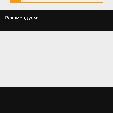
Рекомендуем:
Мария - королева
Иностранный жених
Шотландии
(2004)
(2013)
7.9
6.6
5.2
5.5