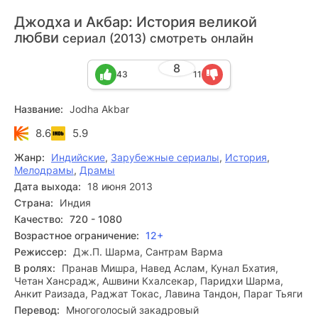
Джодха и Акбар: История великой
любви
сериал (2013) смотреть онлайн
8
43
11
Название:
Jodha Akbar
8.6
5.9
Жанр:
Индийские
,
Зарубежные сериалы
,
История
,
Мелодрамы
,
Драмы
Дата выхода:
18 июня 2013
Страна:
Индия
Качество:
720 - 1080
Возрастное ограничение:
12+
Режиссер:
Дж.П. Шарма, Сантрам Варма
В ролях:
Пранав Мишра, Навед Аслам, Кунал Бхатия,
Четан Хансрадж, Ашвини Кхалсекар, Паридхи Шарма,
Анкит Раизада, Раджат Токас, Лавина Тандон, Параг Тьяги
Перевод:
Многоголосый закадровый