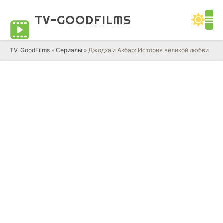
TV-GOOD
FILMS
TV-GoodFilms
»
Сериалы
» Джодха и Акбар: История великой любви