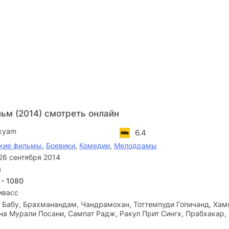
ьм (2014) смотреть онлайн
kyam
6.4
кие фильмы
,
Боевики
,
Комедии
,
Мелодрамы
26 сентября 2014
я
 - 1080
ивасс
 Бабу, Брахманандам, Чандрамохан, Тоттемпуди Гопичанд, Хам
на Мурали Посани, Сампат Радж, Ракул Прит Сингх, Прабхакар,