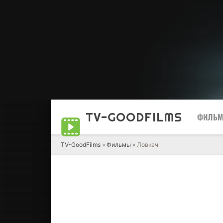
TV-GOOD
FILMS
ФИЛЬ
TV-GoodFilms
»
Фильмы
» Ловкач