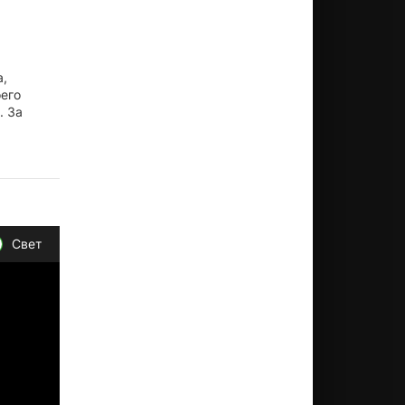
а,
оего
. За
Свет