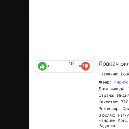
Ловкач
10
фил
3
0
Название:
Lou
Жанр:
Индийс
Дата выхода:
Страна:
Инди
Качество:
720
Режиссер:
Ср
В ролях:
Рагху
Нандини, Криш
Раджеш