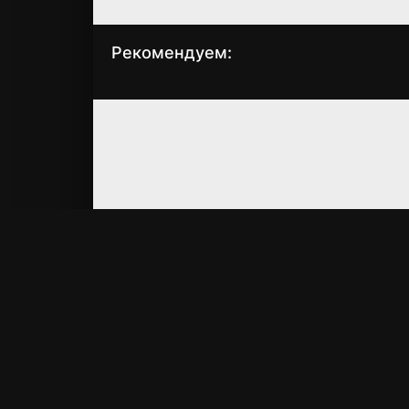
Рекомендуем:
Да здравствует
Я захватываю
молодость
замок
(1990)
(2002)
5.6
6.8
6.9