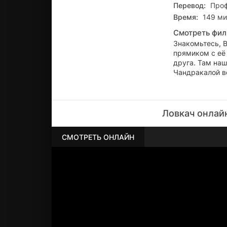
Перевод:
Проф
Время:
149 ми
Смотреть фил
Знакомьтесь, В
прямиком с её 
друга. Там наш
Чандракалой ве
Ловкач онлай
СМОТРЕТЬ ОНЛАЙН