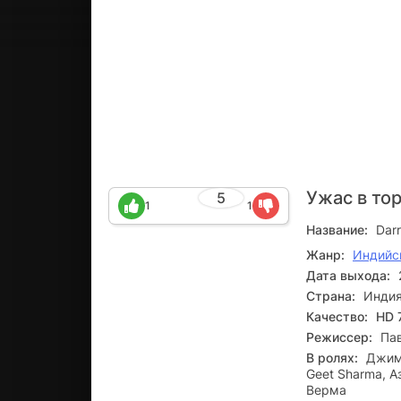
Ужас в то
5
1
1
Название:
Darr
Жанр:
Индийс
Дата выхода:
Страна:
Инди
Качество:
HD 
Режиссер:
Па
В ролях:
Джимм
Geet Sharma, А
Верма