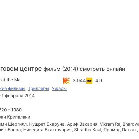
рговом центре
фильм (2014) смотреть онлайн
 at the Mall
3.944
4.9
кие фильмы
,
Триллеры
,
Ужасы
21 февраля 2014
я
720 - 1080
ван Крипалани
и Шергилл, Нушрат Бхаруча, Ариф Закария, Vikram Raj Bhardwa
зиф Басра, Ниведита Бхаттачария, Shradha Kaul, Прамод Патхак,