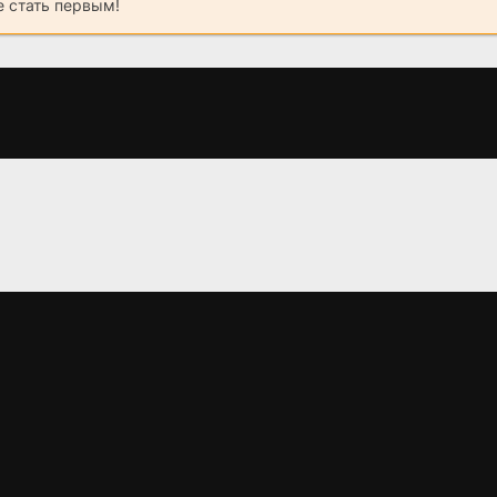
 стать первым!
Кордон
Бассейн
Семь минут 
(2014)
(2002)
(2018)
6.8
7.4
6.9
6.7
5.4