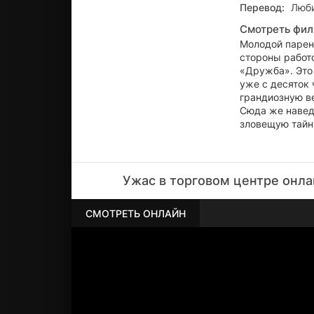
Перевод:
Люби
Смотреть фил
Молодой парен
стороны работ
«Дружба». Это 
уже с десяток 
грандиозную ве
Сюда же навед
зловещую тайн
Ужас в торговом центре онла
СМОТРЕТЬ ОНЛАЙН