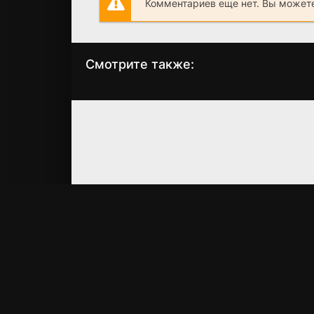
Комментариев еще нет. Вы можете
Смотрите также:
Крысы
Дежурный папа
(2002)
(2003)
5.0
4.9
6.7
5.6