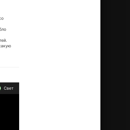
со
бло
тей.
какую
Свет