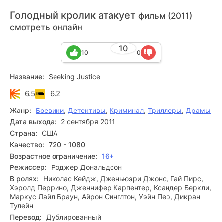
Голодный кролик атакует
фильм (2011)
смотреть онлайн
10
10
0
Название:
Seeking Justice
6.5
6.2
Жанр:
Боевики
,
Детективы
,
Криминал
,
Триллеры
,
Драмы
Дата выхода:
2 сентября 2011
Страна:
США
Качество:
720 - 1080
Возрастное ограничение:
16+
Режиссер:
Роджер Дональдсон
В ролях:
Николас Кейдж, Дженьюэри Джонс, Гай Пирс,
Хэролд Перрино, Дженнифер Карпентер, Ксандер Беркли,
Маркус Лайл Браун, Айрон Синглтон, Уэйн Пер, Дикран
Тулейн
Перевод:
Дублированный