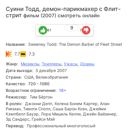
Суини Тодд, демон-парикмахер с Флит-
стрит
фильм (2007) смотреть онлайн
9
61
7
Название:
Sweeney Todd: The Demon Barber of Fleet Street
7.7
7.3
Жанр:
Мюзиклы
,
Триллеры
,
Ужасы
,
Драмы
Дата выхода:
3 декабря 2007
Страна:
США, Великобритания
Качество:
720 - 1080
Возрастное ограничение:
18+
Режиссер:
Тим Бёртон
В ролях:
Джонни Депп, Хелена Бонем Картер, Алан
Рикман, Тимоти Сполл, Саша Барон Коэн, Джейми
Кэмпбелл Бауэр, Лора Мишель Келли, Джейн Вайзенер,
Эд Сандерс, Грейси Мэй
Перевод:
Профессиональный многоголосый