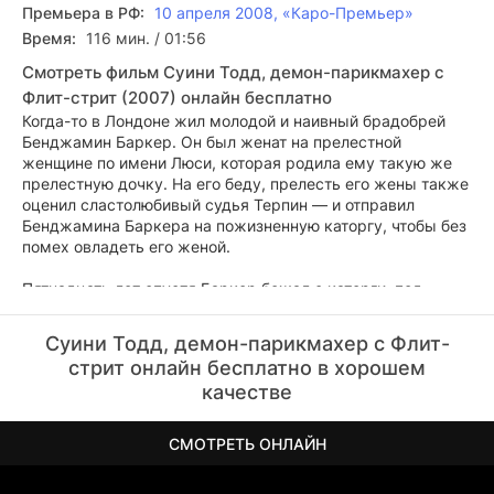
Премьера в РФ:
10 апреля 2008, «Каро-Премьер»
Время:
116 мин. / 01:56
Смотреть фильм Суини Тодд, демон-парикмахер с
Флит-стрит (2007) онлайн бесплатно
Когда-то в Лондоне жил молодой и наивный брадобрей
Бенджамин Баркер. Он был женат на прелестной
женщине по имени Люси, которая родила ему такую же
прелестную дочку. На его беду, прелесть его жены также
оценил сластолюбивый судья Терпин — и отправил
Бенджамина Баркера на пожизненную каторгу, чтобы без
помех овладеть его женой.
Пятнадцать лет спустя Баркер бежал с каторги, под
именем Суини Тодда добрался до Лондона — и не нашел
у себя дома ни жены, ни дочери. Миссис Ловетт, хозяйка
Суини Тодд, демон-парикмахер с Флит-
маленькой пекарни этажом ниже, вначале не узнавшая
стрит онлайн бесплатно в хорошем
его, рассказала ему его собственную историю. Тодд был
качестве
уничтожен и поклялся страшно отомстить своим
обидчикам — судье Терпину и приставу Бэмфорду,
который помогал судье в его недостойных делах. По
СМОТРЕТЬ ОНЛАЙН
совету миссис Ловетт, не скрывающей своей
привязанности к беглецу, он вернулся к своему прежнему