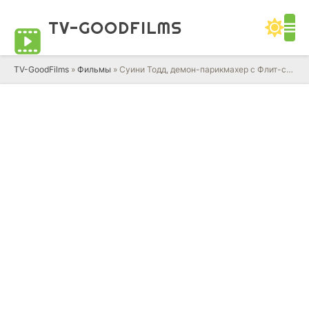
TV-GOOD
FILMS
TV-GoodFilms
»
Фильмы
» Суини Тодд, демон-парикмахер с Флит-стрит