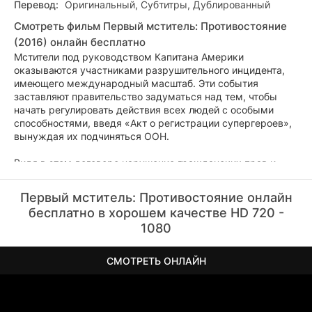
Перевод:
Оригинальный, Субтитры, Дублированный
Смотреть фильм Первый мститель: Противостояние
(2016) онлайн бесплатно
Мстители под руководством Капитана Америки
оказываются участниками разрушительного инцидента,
имеющего международный масштаб. Эти события
заставляют правительство задуматься над тем, чтобы
начать регулировать действия всех людей с особыми
способностями, введя «Акт о регистрации супергероев»,
вынуждая их подчиняться ООН.
Видя в этом договоре нарушение гражданских прав и
плевок на всё, во что он верит, Стив Роджерс открыто
восстаёт против нового режима, ведя за собой группу
Первый мститель: Противостояние онлайн
героев, поддерживающих его мнение. В свою очередь,
бесплатно в хорошем качестве HD 720 -
Тони Старк видит смысл в новом договоре и становится
1080
во главе героев, поддерживающих его. Всё это приводит к
неизбежному расколу Мстителей и войне между
сторонами. Сражаясь друг с другом, Старк и Роджерс не
СМОТРЕТЬ ОНЛАЙН
знают о том, что таинственный Барон Земо уже строит
свои собственные планы, воспользовавшись расколом
величайших героев Земли.