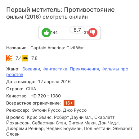
Первый мститель: Противостояние
фильм (2016) смотреть онлайн
8.7
144
21
Название:
Captain America: Civil War
7.4
7.8
Жанр:
Боевики
,
Фантастика
,
Приключения
,
Фильмы про
роботов
Дата выхода:
12 апреля 2016
Страна:
США
Качество:
HD 720 - 1080
Возрастное ограничение:
16+
Режиссер:
Энтони Руссо, Джо Руссо
В ролях:
Крис Эванс, Роберт Дауни мл., Скарлетт
Йоханссон, Себастиан Стэн, Энтони Маки, Дон Чидл,
Джереми Реннер, Чедвик Боузман, Пол Беттани, Элизабет
Олсен