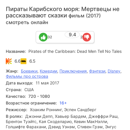
Пираты Карибского моря: Мертвецы не
рассказывают сказки
фильм (2017)
смотреть онлайн
9.4
32
2
Название:
Pirates of the Caribbean: Dead Men Tell No Tales
6.6
6.5
Жанр:
Боевики
,
Комедии
,
Приключения
,
Фэнтези
,
Disney
,
Фильмы про острова
Дата выхода:
11 мая 2017
Страна:
США
Качество:
720 - 1080
Возрастное ограничение:
16+
Режиссер:
Хоаким Роннинг, Эспен Сандберг
В ролях:
Джонни Депп, Хавьер Бардем, Джеффри Раш,
Брентон Туэйтс, Кая Скоделарио, Кевин МакНэлли,
Голшифте Фарахани, Дэвид Уэнэм, Стивен Грэм, Энгус