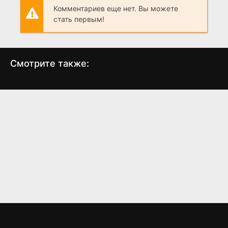
Комментариев еще нет. Вы можете
стать первым!
Смотрите также:
Все прекрасное –
Воин-изгой: Робот-
далеко
боец
(2017)
(2017)
5.8
4.5