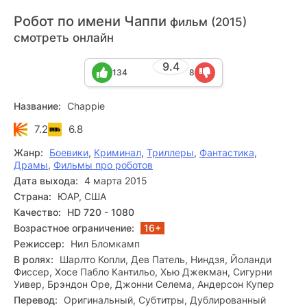
Робот по имени Чаппи
фильм (2015)
смотреть онлайн
9.4
134
8
Название:
Chappie
7.2
6.8
Жанр:
Боевики
,
Криминал
,
Триллеры
,
Фантастика
,
Драмы
,
Фильмы про роботов
Дата выхода:
4 марта 2015
Страна:
ЮАР, США
Качество:
HD 720 - 1080
Возрастное ограничение:
16+
Режиссер:
Нил Бломкамп
В ролях:
Шарлто Копли, Дев Патель, Ниндзя, Йоланди
Фиссер, Хосе Пабло Кантильо, Хью Джекман, Сигурни
Уивер, Брэндон Оре, Джонни Селема, Андерсон Купер
Перевод:
Оригинальный, Субтитры, Дублированный