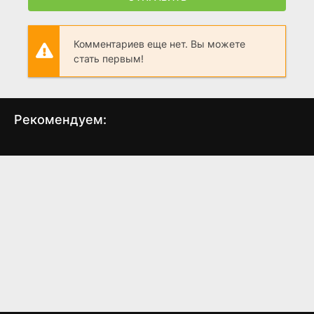
Комментариев еще нет. Вы можете
стать первым!
Рекомендуем:
Прости нам долги
Атлантида
Шер
наши
(2017)
(2018)
5.7
6.0
5
6.0