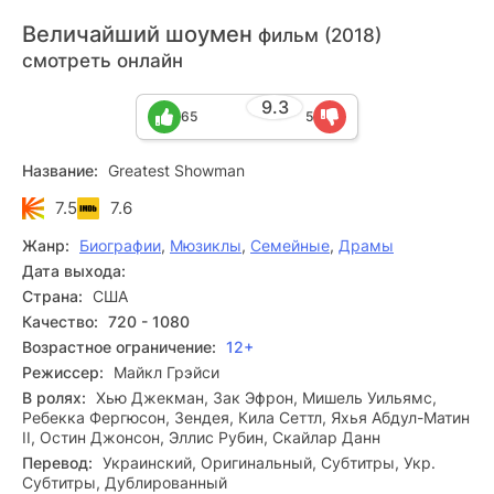
Величайший шоумен
фильм (2018)
смотреть онлайн
9.3
65
5
Название:
Greatest Showman
7.5
7.6
Жанр:
Биографии
,
Мюзиклы
,
Семейные
,
Драмы
Дата выхода:
Страна:
США
Качество:
720 - 1080
Возрастное ограничение:
12+
Режиссер:
Майкл Грэйси
В ролях:
Хью Джекман, Зак Эфрон, Мишель Уильямс,
Ребекка Фергюсон, Зендея, Кила Сеттл, Яхья Абдул-Матин
II, Остин Джонсон, Эллис Рубин, Скайлар Данн
Перевод:
Украинский, Оригинальный, Субтитры, Укр.
Субтитры, Дублированный