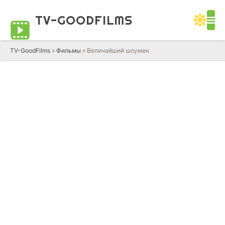
TV-GOOD
FILMS
TV-GoodFilms
»
Фильмы
» Величайший шоумен