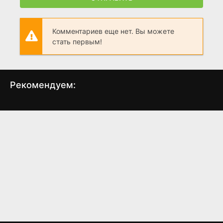
Комментариев еще нет. Вы можете
стать первым!
Рекомендуем:
Тюремное пекло 2
Сокамерники
Тем
(1991)
(2011)
6.7
6.8
5.8
5.6