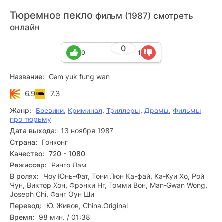
Тюремное пекло
фильм (1987) смотреть
онлайн
0
0
1
Название:
Gam yuk fung wan
6.9
7.3
Жанр:
Боевики
,
Криминал
,
Триллеры
,
Драмы
,
Фильмы
про тюрьму
Дата выхода:
13 ноября 1987
Страна:
Гонконг
Качество:
720 - 1080
Режиссер:
Ринго Лам
В ролях:
Чоу Юнь-Фат, Тони Люн Ка-фай, Ка-Куи Хо, Рой
Чун, Виктор Хон, Фрэнки Нг, Томми Вон, Man-Gwan Wong,
Joseph Chi, Фанг Оун Ши
Перевод:
Ю. Живов, China.Original
Время:
98 мин. / 01:38