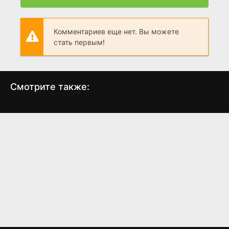
Комментариев еще нет. Вы можете
стать первым!
Смотрите также:
Стартрек:
Звездный путь 2: Гнев
Зве
Бесконечность
Хана
(2016)
(1982)
6.9
7.0
7.4
7.7