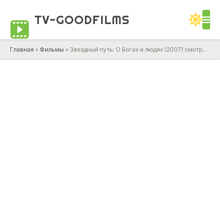
TV-GOOD
FILMS
Главная
»
Фильмы
» Звездный путь: О Богах и людях (2007) смотреть онлайн фильм в HD качестве 720 - 1080 бесплатно