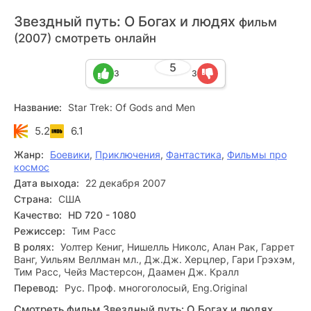
Звездный путь: О Богах и людях
фильм
(2007) смотреть онлайн
5
3
3
Название:
Star Trek: Of Gods and Men
5.2
6.1
Жанр:
Боевики
,
Приключения
,
Фантастика
,
Фильмы про
космос
Дата выхода:
22 декабря 2007
Страна:
США
Качество:
HD 720 - 1080
Режиссер:
Тим Расс
В ролях:
Уолтер Кениг, Нишелль Николс, Алан Рак, Гаррет
Ванг, Уильям Веллман мл., Дж.Дж. Херцлер, Гари Грэхэм,
Тим Расс, Чейз Мастерсон, Даамен Дж. Кралл
Перевод:
Рус. Проф. многоголосый, Eng.Original
Смотреть фильм Звездный путь: О Богах и людях