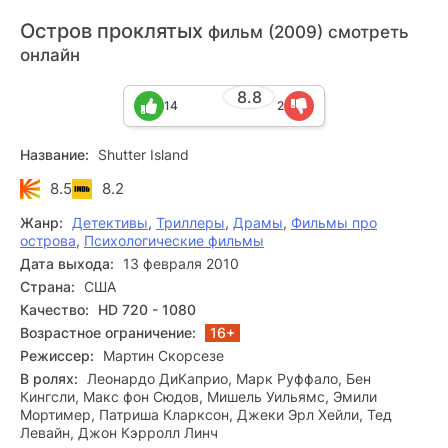
Остров проклятых
фильм (2009) смотреть
онлайн
8.8
14
2
Название:
Shutter Island
8.5
8.2
Жанр:
Детективы
,
Триллеры
,
Драмы
,
Фильмы про
острова
,
Психологические фильмы
Дата выхода:
13 февраля 2010
Страна:
США
Качество:
HD 720 - 1080
Возрастное ограничение:
16+
Режиссер:
Мартин Скорсезе
В ролях:
Леонардо ДиКаприо, Марк Руффало, Бен
Кингсли, Макс фон Сюдов, Мишель Уильямс, Эмили
Мортимер, Патриша Кларксон, Джеки Эрл Хейли, Тед
Левайн, Джон Кэрролл Линч