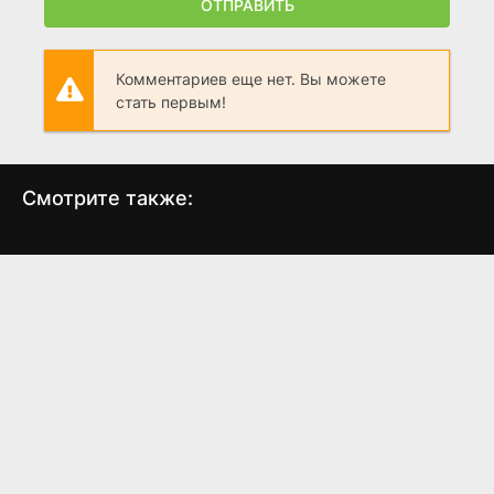
ОТПРАВИТЬ
Комментариев еще нет. Вы можете
стать первым!
Смотрите также:
Побег невозможен
Алькатрас
Зак
(1994)
(2018)
6.4
6.1
4.1
3.4
6