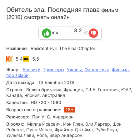
Обитель зла: Последняя глава
фильм
(2016) смотреть онлайн
8.2
104
23
Название:
Resident Evil: The Final Chapter
5.4
5.5
Жанр:
Боевики
,
Триллеры
,
Ужасы
,
Фантастика
,
Фильмы
про зомби
Дата выхода:
13 декабря 2016
Страна:
Великобритания, Франция, США, Германия, ЮАР,
Канада, Япония, Австралия
Качество:
HD 720 - 1080
Возрастное ограничение:
18+
Режиссер:
Пол У. С. Андерсон
В ролях:
Милла Йовович, Иэн Глен, Эли Лартер, Шон
Робертс, Оуэн Мэкен, Фрайзер Джеймс, Руби Роуз,
Уильям Леви, Рола, Эвер Андерсон