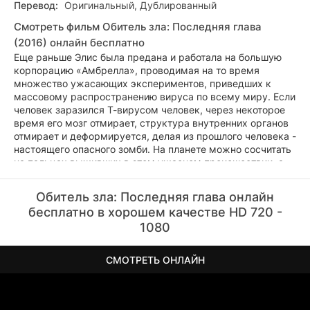
Перевод:
Оригинальный, Дублированный
Смотреть фильм Обитель зла: Последняя глава
(2016) онлайн бесплатно
Еще раньше Элис была предана и работала на большую
корпорацию «Амбрелла», проводимая на то время
множество ужасающих экспериментов, приведших к
массовому распространению вируса по всему миру. Если
человек заразился Т-вирусом человек, через некоторое
время его мозг отмирает, структура внутренних органов
отмирает и деформируется, делая из прошлого человека -
настоящего опасного зомби. На планете можно сосчитать
на пальцах выживших в этом ужасном происшествии, а
Элис одна из них, которая желает дальше противостоять
злобной компании «Амбрелла» и разрешить пагубные
Обитель зла: Последняя глава онлайн
последствия её работы. После того, как Вескер оказался
бесплатно в хорошем качестве HD 720 -
предателем, лишившаяся из-за него главная героиня
1080
киноленты Обитель зла 6: Последняя глава смотреть
бесплатно лишилась своих сил, но всё равно продолжает
своё противостояние со злом, потому что хочет, чтобы
СМОТРЕТЬ ОНЛАЙН
добро восторжествовало и во всём мире наконец-то
настало спокойствие. Последнее сражение состоится в
городе Раккун-Сити, из которого и началась вся история
героини кинокартины. Элис вместе со своими коллегами