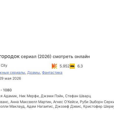
городок
сериал (2026) смотреть онлайн
 City
5.952
6.3
жные сериалы
,
Драмы
,
Фантастика
29 мая 2026
 - 1080
ся Адамик, Ник Мерфи, Джэми Пэйн, Стефан Шварц
ванс, Анна Максвелл Мартин, Агнес О’Кейси, Руби Эшборн Серк
 Солли Маклауд, Адам Нагаитис, Джозеф Дэвис, Кристофер Шерв