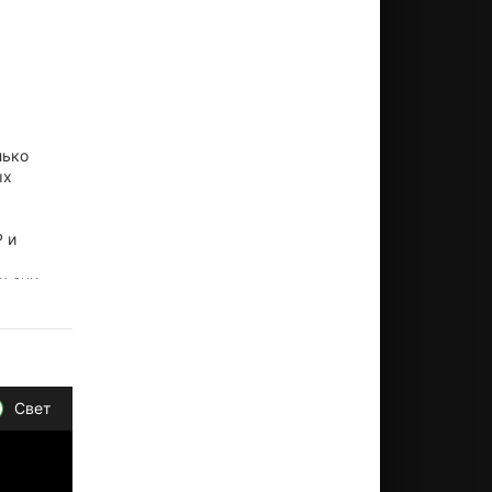
лько
ых
 и
к они
Свет