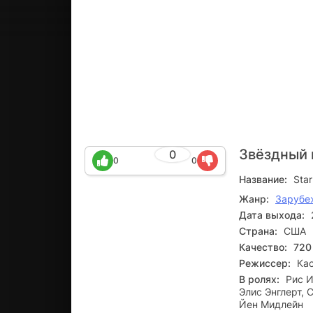
Звёздный 
0
0
0
Название:
Star
Жанр:
Зарубе
Дата выхода:
Страна:
США
Качество:
720
Режиссер:
Ка
В ролях:
Рис И
Элис Энглерт,
Йен Мидлейн