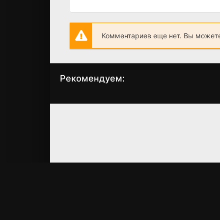
Комментариев еще нет. Вы можете
Рекомендуем:
Мужчина в полный
Чужой: Земля
рост
(2025)
(2024)
6.928
7.6
6.5
6.5