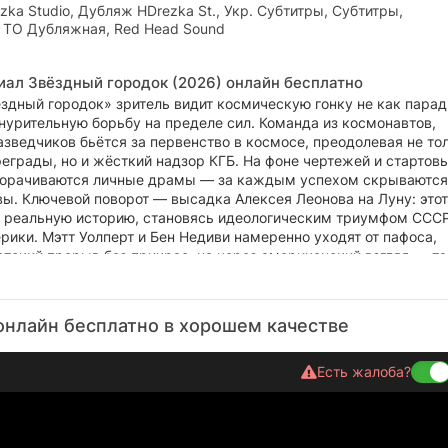
zka Studio, Дубляж HDrezka St., Укр. Субтитры, Субтитры,
 ТО Дубляжная, Red Head Sound
иал Звёздный городок (2026) онлайн бесплатно
ёздный городок» зритель видит космическую гонку не как парад
знурительную борьбу на пределе сил. Команда из космонавтов,
зведчиков бьётся за первенство в космосе, преодолевая не то
еграды, но и жёсткий надзор КГБ. На фоне чертежей и стартов
орачиваются личные драмы — за каждым успехом скрываются
ы. Ключевой поворот — высадка Алексея Леонова на Луну: этот
 реальную историю, становясь идеологическим триумфом СССР
ики. Мэтт Уолперт и Бен Недиви намеренно уходят от пафоса,
тский прорыв без прикрас, но через американский взгляд — та
ые пятна хроники и раскрывают цену технологического рывка.
онлайн бесплатно в хорошем качестве
Есть жалоба?