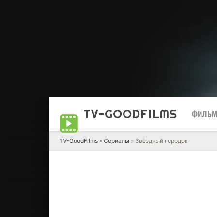
TV-GOOD
FILMS
ФИЛЬ
TV-GoodFilms
»
Сериалы
» Звёздный городок