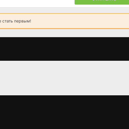
 стать первым!
Река Мадисон
Киностудия
Медведь
(2026)
(2025)
(2022)
7.965
8.2
8.1
7.7
8.