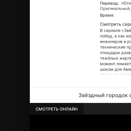
Перевод:
HDre
Оригинальный,
Время:
Смотреть сер
В сериале «Зв
побед, а как и
инженеров и ра
технические пр
площадок разв
тяжёлые жертв
момент ломает
шоком для Амер
показывая сове
закрывают бел
Звёздный городок 
СМОТРЕТЬ ОНЛАЙН