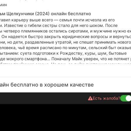
 мин
ьм Щелкунчики (2024) онлайн бесплатно
авил карьеру выше всего — семья почти исчезла из его
. Известие о гибели сестры стало для него шоком. После
ы четверо племянников остались сиротами, и мужчине нужно ех
. Он надеется быстро закрыть юридические вопросы и вернутьс
и, но дети, раздавленные утратой, не спешат принимать нового
еловека, чьё время расписано по минутам, сельский быт оказы
ытанием: суета подготовки к Рождеству, куры, шум, бытовые
де мокрого смартфона… Поначалу Майк уверен, что не потянет
ребятам приёмную семью. Но день за днём дистанция между ним
окращается — и они перестают казаться «временной проблемо
айн бесплатно в хорошем качестве
Есть жалоба?