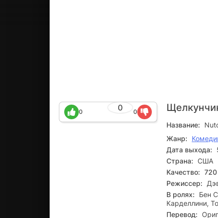
Щелкунчи
0
0
0
Название:
Nut
Жанр:
Комеди
Дата выхода:
Страна:
США
Качество:
720
Режиссер:
Дэ
В ролях:
Бен С
Карделлини, То
Перевод:
Ориг