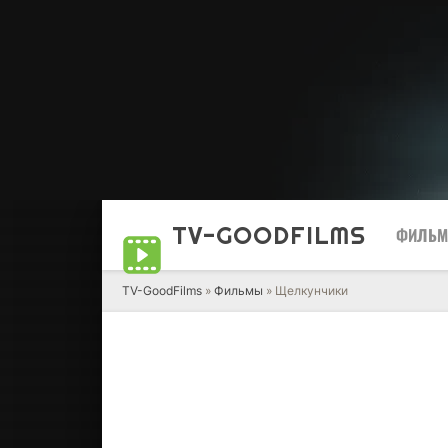
TV-GOOD
FILMS
ФИЛЬ
TV-GoodFilms
»
Фильмы
» Щелкунчики