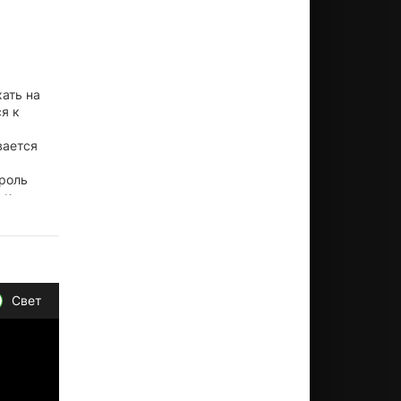
ать на
я к
вается
 роль
 и
й».
Свет