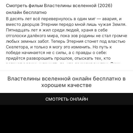
Смотреть фильм Властелины вселенной (2026)
онлайн бесплатно
В десять лет всё перевернулось в один миг — авария, и
вместо дворцов Этернии передо мной лишь чужая Земля.
Пятнадцать лет я жил среди людей, храня в себе
отголоски далёкого мира, пока зов родины не стал громче
любых земных забот. Теперь Этерния стонет под властью
Скелетора, и только я могу это изменить. Но путь к
победе начинается не с силы, а с правды о себе:
придётся разворошить прошлое, отыскать тех, кто
встанет рядом, и принять то, что дремлет внутри. Лишь
собрав воедино всё, что было утрачено, я смогу
пробудить в себе Хи-Мена — того, кому подвластна вся
Властелины вселенной онлайн бесплатно в
Вселенная.
хорошем качестве
СМОТРЕТЬ ОНЛАЙН