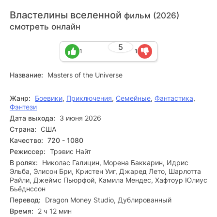
Властелины вселенной
фильм (2026)
смотреть онлайн
5
1
1
Название:
Masters of the Universe
Жанр:
Боевики
,
Приключения
,
Семейные
,
Фантастика
,
Фэнтези
Дата выхода:
3 июня 2026
Страна:
США
Качество:
720 - 1080
Режиссер:
Трэвис Найт
В ролях:
Николас Галицин, Морена Баккарин, Идрис
Эльба, Элисон Бри, Кристен Уиг, Джаред Лето, Шарлотта
Райли, Джеймс Пьюрфой, Камила Мендес, Хафтоур Юлиус
Бьёднссон
Перевод:
Dragon Money Studio, Дублированный
Время:
2 ч 12 мин