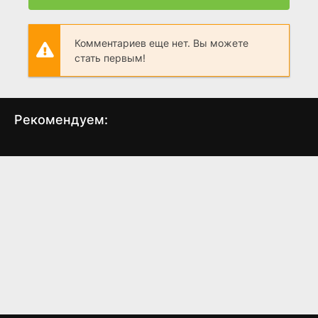
Комментариев еще нет. Вы можете
стать первым!
Рекомендуем:
Паук-Нуар
Я иду искать 2
Оп
(2026)
(2026)
7.8
8.3
6.5
6.9