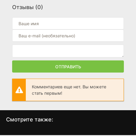
(2026)
Отзывы (0)
0
Наследники: Злодейская Страна Чудес
(2026)
0
Получеловек
(2026)
0
ОТПРАВИТЬ
Комментариев еще нет. Вы можете
стать первым!
Смотрите также:
Свинья
Астрал. Амулет зла
Си