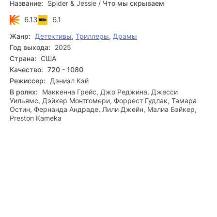
Название:
Spider & Jessie
/
Что мы скрываем
через себя ради сохранения тайны, становится всё
ближе. Они гадают: хватит ли им сил и хитрости, чтобы
6.13
6.1
удержать хрупкое «мы» в мире, который уже готов их
разорвать.
Жанр:
Детективы
Смотрите полный фильм «Что мы скрываем» в
,
Триллеры
,
Драмы
разрешении Full HD 1080p, с русской озвучкой, бесплатно
Год выхода:
2025
и на любом гаджете.
Страна:
США
Качество:
720 - 1080
Режиссер:
Дэниэл Кэй
В ролях:
Маккенна Грейс, Джо Реджина, Джесси
Уильямс, Дэйкер Монтгомери, Форрест Гудлак, Тамара
Остин, Фернанда Андраде, Лили Джейн, Малиа Бэйкер,
Preston Kameka