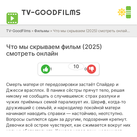
TV-GOOD
FILMS
TV-GoodFilms
»
Фильмы
» Что мы скрываем (2025) смотреть онлайн фильм в HD качестве 720 - 1080 бесплатно
Что мы скрываем фильм (2025)
смотреть онлайн
10
1
0
Смерть матери от передозировки застаёт Спайдер и
Джесси врасплох. В панике сёстры прячут тело, решая
никому не сообщать о случившемся: страх разлуки и
чужих приёмных семей парализует их. Шериф, когда‑то
друживший с семьёй, и наркодилер покойной матери
начинают наводить справки — настойчиво, неотступно.
Вопросы сыплются один за другим, подозрения крепнут.
Девочки всё острее чувствуют, как сжимается вокруг них
кольцо обстоятельств. Каждая новая ложь усложняет
положение, а грань, за которой придётся переступить