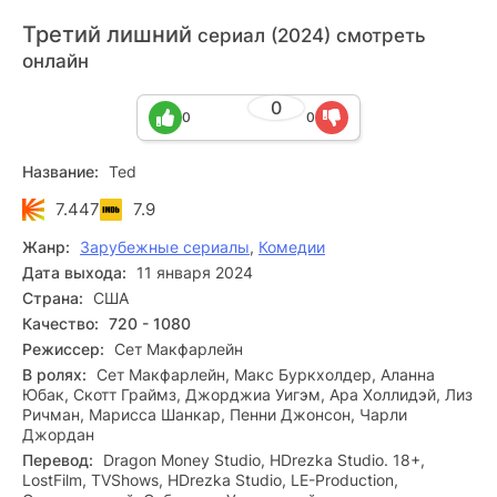
Третий лишний
сериал (2024) смотреть
онлайн
0
0
0
Название:
Ted
7.447
7.9
Жанр:
Зарубежные сериалы
,
Комедии
Дата выхода:
11 января 2024
Страна:
США
Качество:
720 - 1080
Режиссер:
Сет Макфарлейн
В ролях:
Сет Макфарлейн, Макс Буркхолдер, Аланна
Юбак, Скотт Граймз, Джорджиа Уигэм, Ара Холлидэй, Лиз
Ричман, Марисса Шанкар, Пенни Джонсон, Чарли
Джордан
Перевод:
Dragon Money Studio, HDrezka Studio. 18+,
LostFilm, TVShows, HDrezka Studio, LE-Production,