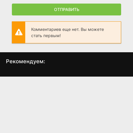
ОТПРАВИТЬ
Комментариев еще нет. Вы можете
стать первым!
Рекомендуем:
У меня очень плохое
Мэр Кингстауна
предчувствие
(2021)
(2026)
7.7
8.2
8