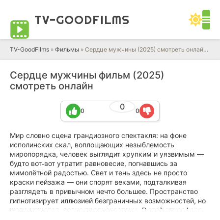
TV-GOOD
FILMS
TV-GoodFilms
»
Фильмы
» Сердце мужчины (2025) смотреть онлайн фильм в HD качестве 720 - 1080 бесплатно
Сердце мужчины фильм (2025)
смотреть онлайн
0
0
0
Мир словно сцена грандиозного спектакля: на фоне
исполинских скал, воплощающих незыблемость
миропорядка, человек выглядит хрупким и уязвимым —
будто вот‑вот утратит равновесие, погнавшись за
мимолётной радостью. Свет и тень здесь не просто
краски пейзажа — они спорят веками, подталкивая
разглядеть в привычном нечто большее. Пространство
гипнотизирует иллюзией безграничных возможностей, но
шаги, кажется, давно предначертаны. В этой атмосфере
молчаливого осмысления каждый вдох обретает вес: он