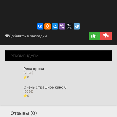
Добавить в закладки
0
0
РЕКОМЕНДУЕМ
Река крови
(2026)
0
Очень страшное кино 6
(2026)
0
Карта желаний
(2026)
Отзывы (0)
0