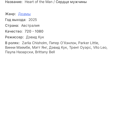
Название:
Heart of the Man
/
Сердце мужчины
может быть и мольбой, и упрёком — всё зависит от
взгляда. Внутри зреет разлом: прежние убеждения
Жанр:
Драмы
бьются с реальностью, обнажая несовершенство. Стыд —
не приговор, а шанс переродиться, а боль от встречи с
Год выхода:
2025
истиной — знак того, что душа ещё жива. Вопрос «кто я?»
Страна:
Австралия
звучит особенно остро, когда прежние маяки исчезли.
Качество:
720 - 1080
Смотрите полный фильм «Сердце мужчины» в разрешении
Режиссер:
Дэвид Кук
Full HD 1080p, с русской озвучкой, бесплатно и на любом
гаджете.
В ролях:
Zarlia Chisholm, Питер О’Хэнлон, Parker Little,
Винни Мзембе, Мэтт Янг, Дэвид Кук, Трент Оуэрс, Vito Leo,
Паула Назарски, Brittany Bell