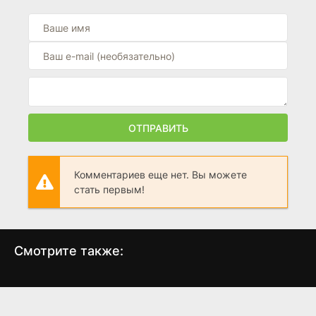
Миньоны и монстры
(2026)
10
Рустер / Петух
(2026)
0
ОТПРАВИТЬ
Комментариев еще нет. Вы можете
стать первым!
Смотрите также:
По задумке
Несгибаемый мальчик
А
(2025)
(2025)