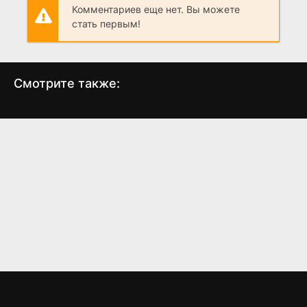
Комментариев еще нет. Вы можете
стать первым!
Смотрите также:
Телохранители и
Ставок больше нет
Кит
убийцы
(2023)
(2009)
6.6
6.8
6.8