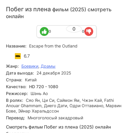
Побег из плена
фильм (2025) смотреть
онлайн
0
0
0
Название:
Escape from the Outland
6.7
Жанр:
Боевики
,
Драмы
Дата выхода:
24 декабря 2025
Страна:
Китай
Качество:
HD 720 - 1080
Режиссер:
Шэнь Ао
В ролях:
Сяо Ян, Ци Си, Саймон Ям, Чжэн Кай, Fathi
Anouar Ghammam, Диего Дати, Одри Оттавиано, Марвин
Бове, Эйнар Харальдссон
Перевод:
Многоголосый закадровый
Смотреть фильм Побег из плена (2025) онлайн