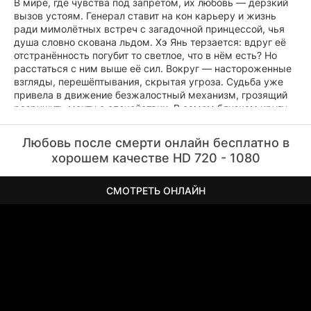
В мире, где чувства под запретом, их любовь — дерзкий
вызов устоям. Генерал ставит на кон карьеру и жизнь
ради мимолётных встреч с загадочной принцессой, чья
душа словно скована льдом. Хэ Янь терзается: вдруг её
отстранённость погубит то светлое, что в нём есть? Но
расстаться с ним выше её сил. Вокруг — настороженные
взгляды, перешёптывания, скрытая угроза. Судьба уже
привела в движение безжалостный механизм, грозящий
разрушить мечту о спокойствии. В самом близком кругу
назревает измена. Рассвет, озаривший шпили башен,
станет точкой невозврата — мир изменится безвозвратно.
Любовь после смерти онлайн бесплатно в
хорошем качестве HD 720 - 1080
СМОТРЕТЬ ОНЛАЙН