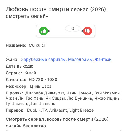
Любовь после смерти
сериал (2026)
смотреть онлайн
0
0
0
Название:
Mu xu ci
Жанр:
Зарубежные сериалы
,
Мелодрамы
,
Фэнтези
Дата выхода:
Страна:
Китай
Качество:
HD 720 - 1080
Режиссер:
Цинь Цзоэ
В ролях:
Дилраба Дилмурат, Чэнь Фэйюй , Вэй Чжэмин,
Чжан Ли, Гао Хань, Ян Сицзы, Лю Дунцинь, Чжао Ицинь,
Гу Цзычэн, Дин Цзявэнь
Перевод:
DubLik.TV, AniMaunt, Light Breeze
Смотреть сериал Любовь после смерти (2026)
онлайн бесплатно