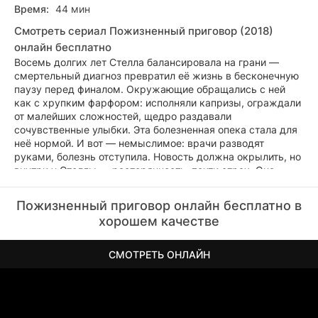
Время:
44 мин
Смотреть сериал Пожизненный приговор (2018)
онлайн бесплатно
Восемь долгих лет Стелла балансировала на грани —
смертельный диагноз превратил её жизнь в бесконечную
паузу перед финалом. Окружающие обращались с ней
как с хрупким фарфором: исполняли капризы, ограждали
от малейших сложностей, щедро раздавали
сочувственные улыбки. Эта болезненная опека стала для
неё нормой. И вот — немыслимое: врачи разводят
руками, болезнь отступила. Новость должна окрылить, но
внутри у Стеллы — растерянность, почти страх. Она
вдруг осознаёт: роль умирающей принцессы, которой всё
дозволено, сыграна до конца. Теперь придётся учиться
Пожизненный приговор онлайн бесплатно в
жить по-настоящему. Возлюбленный больше не готов
хорошем качестве
подстраиваться под её прихоти, мама мечтает о
собственной жизни, а счёт в банке настойчиво намекает:
пора искать работу. Стелла устраивается баристой в кафе
СМОТРЕТЬ ОНЛАЙН
— и тут же понимает: здесь никто не станет делать
скидку на былые страдания. Один неверный шаг — и
можно собирать вещи. Что принесёт ей этот первый
рабочий день — крах или шанс начать всё с чистого