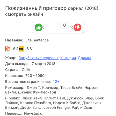
Пожизненный приговор
сериал (2018)
смотреть онлайн
0
0
0
Название:
Life Sentence
6.3
6.6
Жанр:
Зарубежные сериалы
,
Комедии
,
Драмы
Дата выхода:
7 марта 2018
Страна:
США
Качество:
720 - 1080
Возрастное ограничение:
12+
Режиссер:
Джон Т. Кречмер, Тесса Блейк, Норман
Бакли, Дженис Кук-Леонард
В ролях:
Люси Хейл, Эллиот Найт, Джэйсон Блэр, Брук
Лайонс, Карлос ПенаВега, Надеж К Бэйли, Джиллиан
Вигмэн, Дилан Уолш, Joseph Frangie, Райли Смит
Перевод:
Newstudio