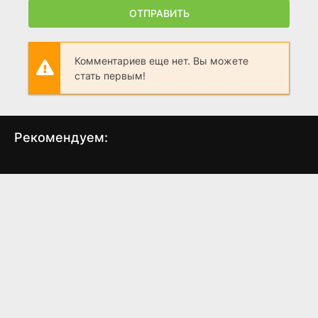
ОТПРАВИТЬ
Комментариев еще нет. Вы можете
стать первым!
Рекомендуем:
Я украла первую ночь
Спотыкайтесь
Афе
главного героя!
(2025)
(2025)
7
7.989
7.1