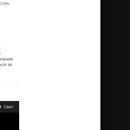
ссон,
и
я
ельная
ься за
Свет