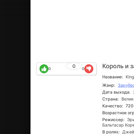
Король и 
0
0
0
Название:
Kin
Жанр:
Зарубе
Дата выхода:
Страна:
Велик
Качество:
720
Возрастное ог
Режиссер:
Эри
Бальтасар Кор
В ролях:
Джейм