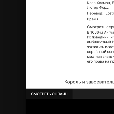
Клер Холман, Б
Лютер Форд
Перевод:
Lost
Время:
Смотреть сер
В 1066‑м Англи
Исповедник, и 
амбициозный В
захватить влас
серьёзный сопе
местная знать 
его права на п
Король и завоевател
СМОТРЕТЬ ОНЛАЙН