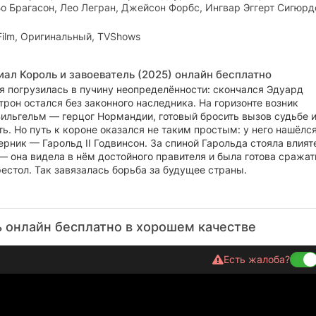
о Брагасон, Лео Легран, Джейсон Форбс, Ингвар Эггерт Сигюрд
Film, Оригинальный, TVShows
иал Король и завоеватель (2025) онлайн бесплатно
я погрузилась в пучину неопределённости: скончался Эдуард
трон остался без законного наследника. На горизонте возник
ильгельм — герцог Нормандии, готовый бросить вызов судьбе 
ть. Но путь к короне оказался не таким простым: у него нашёлс
рник — Гарольд II Годвинсон. За спиной Гарольда стояла влият
— она видела в нём достойного правителя и была готова сражат
рестол. Так завязалась борьба за будущее страны.
ь онлайн бесплатно в хорошем качестве
Есть жалоба?