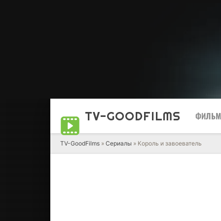
TV-GOOD
FILMS
ФИЛЬ
TV-GoodFilms
»
Сериалы
» Король и завоеватель