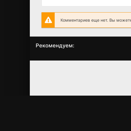
Комментариев еще нет. Вы можете
Рекомендуем:
Аватар: Легенда
Секретный
об Аанге
уровень
(2024)
(2024)
7.6
8.5
7.2
8.0