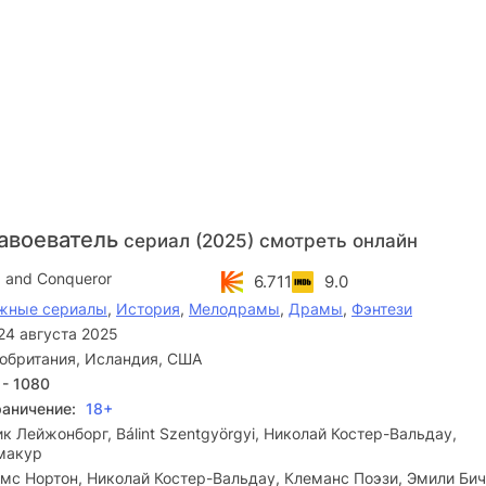
завоеватель
сериал (2025) смотреть онлайн
g and Conqueror
6.711
9.0
жные сериалы
,
История
,
Мелодрамы
,
Драмы
,
Фэнтези
24 августа 2025
обритания, Исландия, США
 - 1080
раничение:
18+
к Лейжонборг, Bálint Szentgyörgyi, Николай Костер-Вальдау,
макур
с Нортон, Николай Костер-Вальдау, Клеманс Поэзи, Эмили Бич