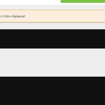
 стать первым!
Последнее, что он
Рыцарь Семи
Дом Давид
мне сказал
Королевств
(2025)
(2023)
(2025)
7.289
6.5
6.9
8.1
8.3