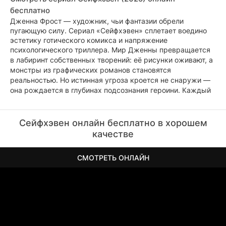
бесплатно
Дженна Фрост — художник, чьи фантазии обрели
пугающую силу. Сериал «Сейфхэвен» сплетает воедино
эстетику готического комикса и напряжение
психологического триллера.
Мир Дженны превращается
в лабиринт собственных творений: её рисунки оживают, а
монстры из графических романов становятся
реальностью. Но истинная угроза кроется не снаружи —
она рождается в глубинах подсознания героини. Каждый
уровень её внутреннего мира оборачивается новой
формой испытания, где страхи принимают облик
реальных существ.
Сцилла и прочие чудовища — не
Сейфхэвен онлайн бесплатно в хорошем
просто кошмары. Это материализовавшиеся упрёки,
качестве
воплощённые сомнения, ожившая критика её решений и
жизненного пути. Борьба с ними — метафора внутренней
СМОТРЕТЬ ОНЛАЙН
работы, которую вынужден проделать каждый, кто хочет
обрести покой.
Чтобы победить, Дженне предстоит не
бежать от монстров, а принять их как часть себя. Лишь
осознав и простив собственные ошибки, она сможет
переписать финал этого мрачного повествования.
«Сейфхэвен» — история о двойственной природе
творчества: оно способно как уничтожить, так и спасти