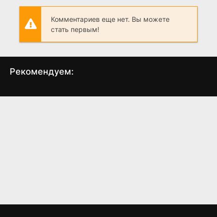
Комментариев еще нет. Вы можете
стать первым!
Рекомендуем:
Бегущий человек
Девушка из каюты
Ноч
№10
(2025)
(2025)
6.8
6.1
5.9