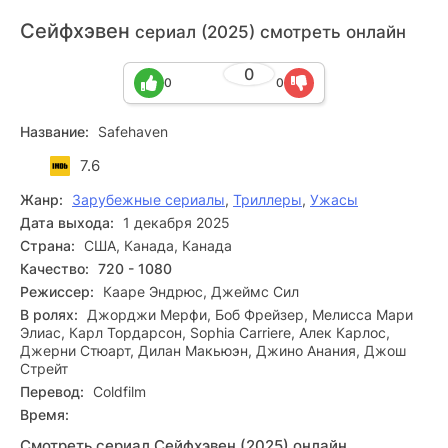
Сейфхэвен
сериал (2025) смотреть онлайн
0
0
0
Название:
Safehaven
7.6
Жанр:
Зарубежные сериалы
,
Триллеры
,
Ужасы
Дата выхода:
1 декабря 2025
Страна:
США, Канада, Канада
Качество:
720 - 1080
Режиссер:
Кааре Эндрюс, Джеймс Сил
В ролях:
Джорджи Мерфи, Боб Фрейзер, Мелисса Мари
Элиас, Карл Тордарсон, Sophia Carriere, Алек Карлос,
Джерни Стюарт, Дилан Макьюэн, Джино Анания, Джош
Стрейт
Перевод:
Coldfilm
Время:
Смотреть сериал Сейфхэвен (2025) онлайн