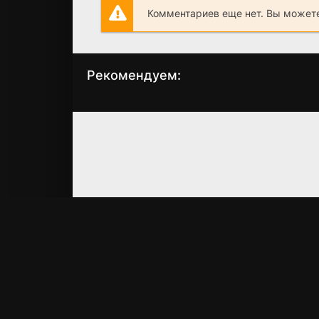
Комментариев еще нет. Вы можете
Рекомендуем:
Игра на высоте
Моя страна
(2014)
(2024)
6.8
6.7
4.7