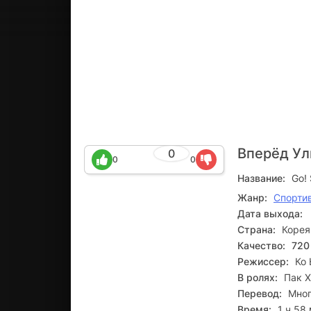
Вперёд Ул
0
0
0
Название:
Go! 
Жанр:
Спорти
Дата выхода:
Страна:
Коре
Качество:
720
Режиссер:
Ко 
В ролях:
Пак Х
Перевод:
Мног
Время:
1 ч 58