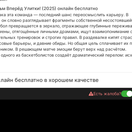
ьм Вперёд Улитки! (2025) онлайн бесплатно
ака эта команда — последний шанс переосмыслить карьеру. В
 он словно разглядывает фрагменты собственной несостоявшей
тбол превращается в зеркало, отражающее глубинные пережив
мены, отягощённые личными драмами, ищут взаимопонимание 
ельных тренировок и строгих правил. В раздевалке кипят страс
совые барьеры, и давние обиды. Но общая цель сплачивает их 
рником.
В решающем матче эмоции берут верх над расчётом.
 одного из баскетболистов создаёт драматический перелом: ис
т единственное слово, вырвавшееся в разгар схватки.
нлайн бесплатно в хорошем качестве
Есть жалоба?