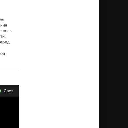
ся
ания
сквозь
ти:
перед
ход
Свет