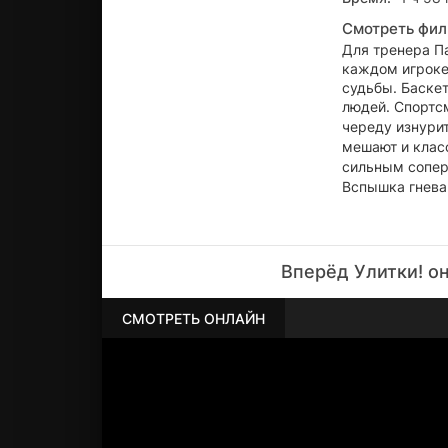
Смотреть фил
Для тренера П
каждом игроке
судьбы. Баске
людей.
Спортс
череду изнурит
мешают и клас
сильным сопе
Вспышка гнева
игры определяе
Вперёд Улитки! о
СМОТРЕТЬ ОНЛАЙН