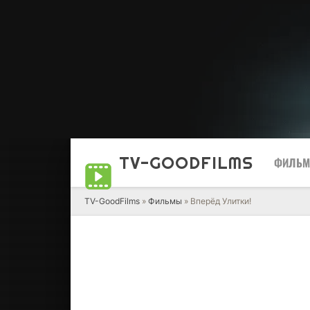
TV-GOOD
FILMS
ФИЛЬ
TV-GoodFilms
»
Фильмы
» Вперёд Улитки!