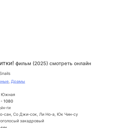
итки!
фильм (2025) смотреть онлайн
Snails
вные
,
Драмы
я Южная
 - 1080
Ын-ги
о-сан, Со Джи-сок, Ли Но-а, Юк Чин-су
оголосый закадровый
 мин