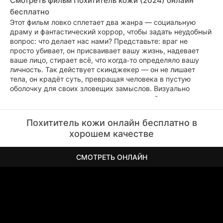
Смотреть фильм Похититель кожи (2024) онлайн
бесплатно
Этот фильм ловко сплетает два жанра — социальную
драму и фантастический хоррор, чтобы задать неудобный
вопрос: что делает нас нами? Представьте: враг не
просто убивает, он присваивает вашу жизнь, надевает
ваше лицо, стирает всё, что когда‑то определяло вашу
личность. Так действует скинджекер — он не лишает
тела, он крадёт суть, превращая человека в пустую
оболочку для своих зловещих замыслов.
Визуально
картина играет на контрастах: нежные пейзажи
соседствуют с шокирующими сценами насилия,
подчёркивая разрыв между внешней красотой мира и
Похититель кожи онлайн бесплатно в
тьмой, что таится внутри.
Главная героиня остаётся один
хорошем качестве
на один с кошмаром. Её единственный ресурс —
хладнокровие. Но когда она встречает взгляд существа,
СМОТРЕТЬ ОНЛАЙН
копирующего её до мельчайших черт, границы
реальности размываются. Кто она теперь? И где
кончается она — и начинается оно?