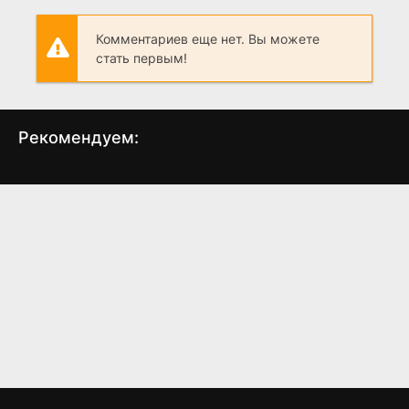
Комментариев еще нет. Вы можете
стать первым!
Рекомендуем:
Цена справедливости
Ритуал
О
(2024)
(1969)
(
7.423
7