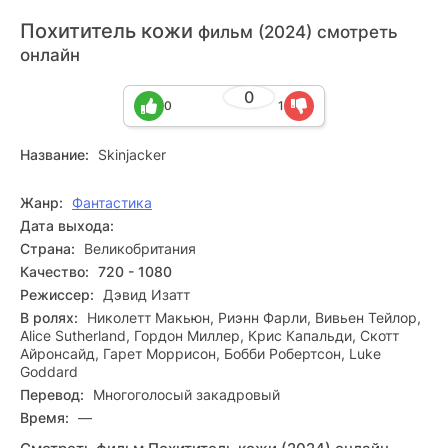
Похититель кожи
фильм (2024) смотреть
онлайн
0
0
1
Название:
Skinjacker
Жанр:
Фантастика
Дата выхода:
Страна:
Великобритания
Качество:
720 - 1080
Режиссер:
Дэвид Изатт
В ролях:
Николетт Макьюн, Риэнн Фарли, Вивьен Тейлор,
Alice Sutherland, Гордон Миллер, Крис Капальди, Скотт
Айронсайд, Гарет Моррисон, Бобби Робертсон, Luke
Goddard
Перевод:
Многоголосый закадровый
Время:
—