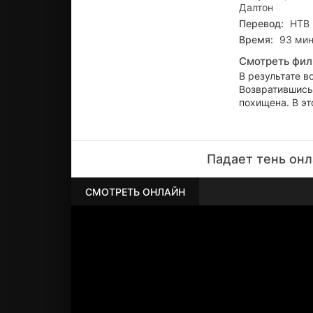
Далтон
Перевод:
НТВ
Время:
93 мин
Смотреть фил
В результате в
Возвратившись 
похищена. В эт
Падает тень онл
СМОТРЕТЬ ОНЛАЙН