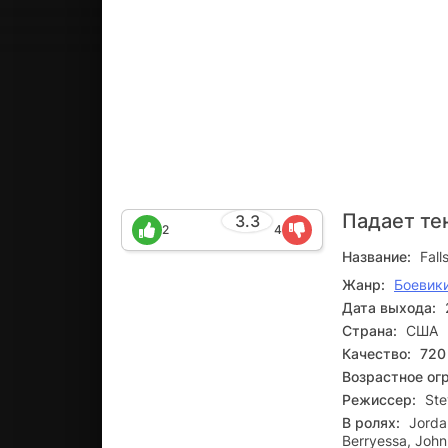
Падает те
3.3
2
4
Название:
Fall
Жанр:
Боевик
Дата выхода:
Страна:
США
Качество:
720
Возрастное ог
Режиссер:
Ste
В ролях:
Jorda
Berryessa, John