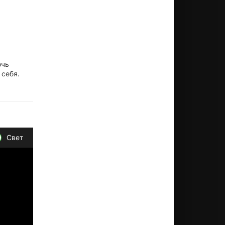
очь
 себя.
Свет