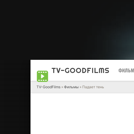
TV-GOOD
FILMS
ФИЛЬ
TV-GoodFilms
»
Фильмы
» Падает тень