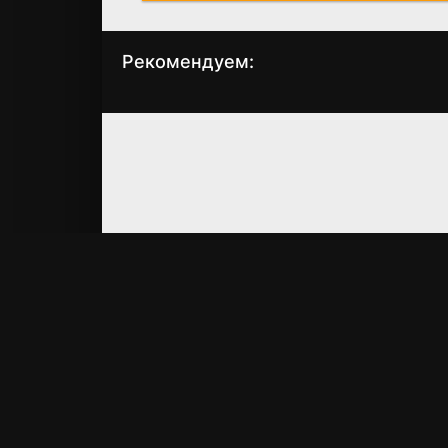
Рекомендуем:
Меня зовут Дэвид
Заключённый Икс
(2003)
(2016)
7.5
7.2
5.1