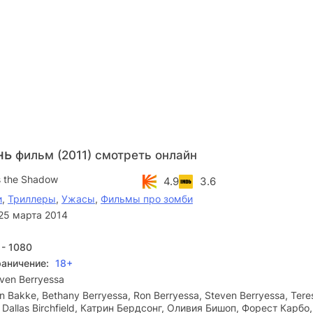
нь
фильм (2011) смотреть онлайн
s the Shadow
4.9
3.6
и
,
Триллеры
,
Ужасы
,
Фильмы про зомби
25 марта 2014
 - 1080
раничение:
18+
ven Berryessa
n Bakke, Bethany Berryessa, Ron Berryessa, Steven Berryessa, Tere
 Dallas Birchfield, Катрин Бердсонг, Оливия Бишоп, Форест Карбо