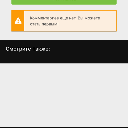
Комментариев еще нет. Вы можете
стать первым!
Смотрите также:
Лощина
Последняя битва
(2015)
(2014)
3.8
3.6
2.2
2.3
7