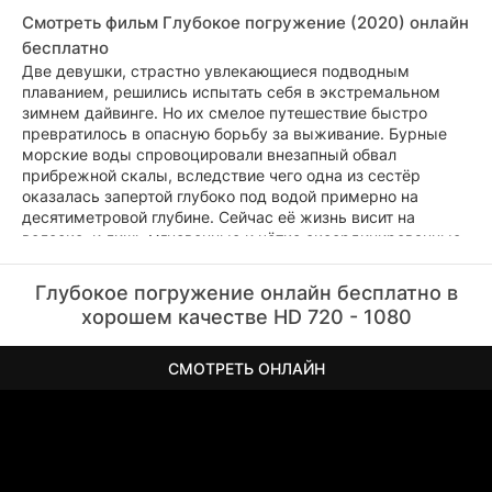
Смотреть фильм Глубокое погружение (2020) онлайн
бесплатно
Две девушки, страстно увлекающиеся подводным
плаванием, решились испытать себя в экстремальном
зимнем дайвинге. Но их смелое путешествие быстро
превратилось в опасную борьбу за выживание. Бурные
морские воды спровоцировали внезапный обвал
прибрежной скалы, вследствие чего одна из сестёр
оказалась запертой глубоко под водой примерно на
десятиметровой глубине. Сейчас её жизнь висит на
волоске, и лишь мгновенные и чётко скоординированные
усилия второй сестры способны предотвратить трагедию.
Любая задержка способна оказаться фатальной.
Глубокое погружение онлайн бесплатно в
хорошем качестве HD 720 - 1080
СМОТРЕТЬ ОНЛАЙН