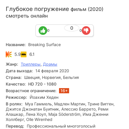
Глубокое погружение
фильм (2020)
смотреть онлайн
0
0
0
Название:
Breaking Surface
5.9
6.1
Жанр:
Триллеры
,
Драмы
Дата выхода:
14 февраля 2020
Страна:
Швеция, Норвегия, Бельгия
Качество:
HD 720 - 1080
Возрастное ограничение:
16+
Режиссер:
Йоахим Хеден
В ролях:
Муа Гаммель, Мадлен Мартин, Трине Вигген,
Джитсе Джонатан Буитник, Алессио Баррето, Реми
Алашкар, Лена Хоуп, Maja Söderström, Има Дженни
Холлберг, Olle Wirenhed
Перевод:
Профессиональный многоголосый