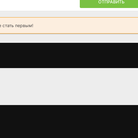
ОТПРАВИТЬ
 стать первым!
Смерть супермена
Последняя дуэль
Смерть един
(2006)
(2021)
(2025)
6.4
6.5
7.5
7.5
6.4