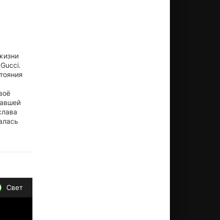
жизни
Gucci.
стояния
воё
равшей
слава
алась
яло
Свет