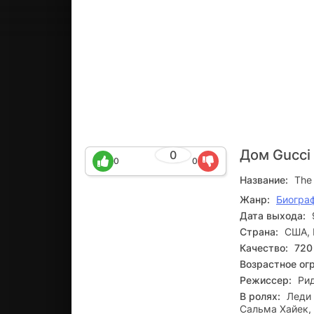
Дом Gucci
0
0
0
Название:
The
Жанр:
Биогра
Дата выхода:
Страна:
США, 
Качество:
720
Возрастное ог
Режиссер:
Ри
В ролях:
Леди
Сальма Хайек, 