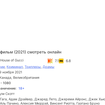
фильм (2021) смотреть онлайн
 House of Gucci
7.1
6.8
фии
,
Криминал
,
Триллеры
,
Драмы
9 ноября 2021
Канада, Великобритания
 - 1080
раничение:
18+
дли Скотт
 Гага, Адам Драйвер, Джаред Лето, Джереми Айронс, Джек Хью
Аль Пачино, Алексия Мюррэй, Винсент Риотта, Гаэтано Бруно