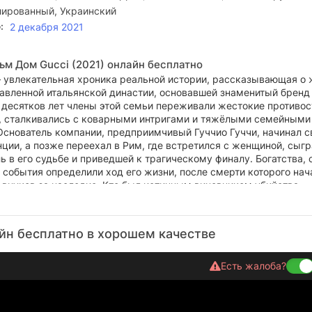
ированный, Украинский
:
2 декабря 2021
ьм Дом Gucci (2021) онлайн бесплатно
 увлекательная хроника реальной истории, рассказывающая о 
авленной итальянской династии, основавшей знаменитый бренд 
х десятков лет члены этой семьи переживали жестокие противо
, сталкивались с коварными интригами и тяжёлыми семейными
Основатель компании, предприимчивый Гуччио Гуччи, начинал с
ции, а позже переехал в Рим, где встретился с женщиной, сыг
в его судьбе и приведшей к трагическому финалу. Богатства, 
 события определили ход его жизни, после смерти которого нач
 внуков за наследие. Кто был истинным виновником убийства
изайнера — любовница или супруга? Его громкое имя олицетвор
ость, однако впоследствии превратилось в семейное проклятие,
икое модное царство.
йн бесплатно в хорошем качестве
Есть жалоба?