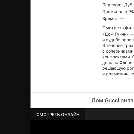
Перевод:
Дубл
Премьера в РФ
Время:
—
Смотреть фил
«Дом Гуччи» —
и судьбе просл
В течение трё
с соперниками
конфликтами. 
дело во Флорен
решающую роль 
и драматичные
борьба детей и
знаменитого д
страсть и горд
уничтожив вел
Дом Gucci онла
СМОТРЕТЬ ОНЛАЙН