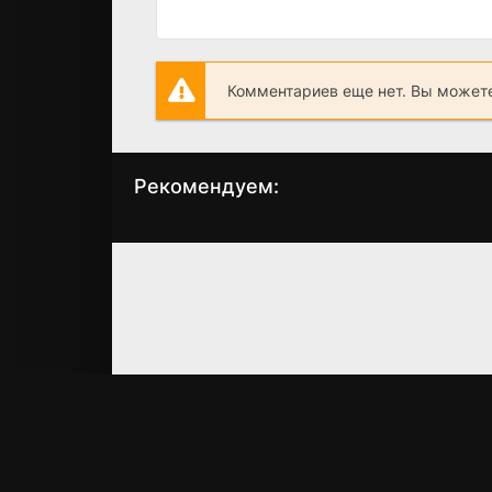
Комментариев еще нет. Вы можете
Рекомендуем:
Враг государства
Первый день
№1
оставшейся жизни
(2008)
(2008)
7.3
7.5
7.9
7.6