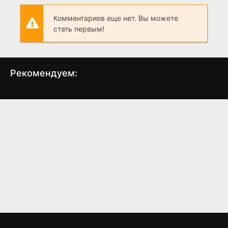
Комментариев еще нет. Вы можете
стать первым!
Рекомендуем:
Доктор Кто
Гангстерленд
Чу
(2023)
(2025)
7.4
6.1
7.9
8.0