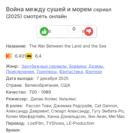
Война между сушей и морем
сериал
(2025) смотреть онлайн
0
0
0
Название:
The War Between the Land and the Sea
6.401
6.4
Жанр:
Зарубежные сериалы
,
Боевики
,
Драмы
,
Приключения
,
Триллеры
,
Фантастика
,
Фэнтези
Дата выхода:
7 декабря 2025
Страна:
Великобритания, США
Качество:
720 - 1080
Режиссер:
Дилан Холмс Уильямс
В ролях:
Рассел Тови, Джемма Редгрейв, Cat Gannon,
Александр Девриент, Стюарт Александр, Гугу Эмбата-Ро,
Колин Макфарлэйн, Ханна Дональдсон, Энн Акин, Mei Mac
Перевод:
LostFilm, TVShows, LE-Production
Время: