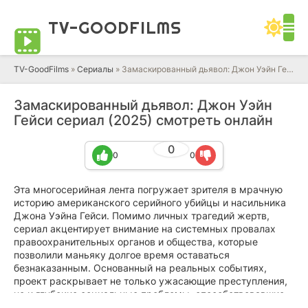
TV-GOOD
FILMS
TV-GoodFilms
»
Сериалы
» Замаскированный дьявол: Джон Уэйн Гейси (2025) смотреть онлайн сериал в HD качестве 720 - 1080 бесплатно
Замаскированный дьявол: Джон Уэйн
Гейси сериал (2025) смотреть онлайн
0
0
0
Эта многосерийная лента погружает зрителя в мрачную
историю американского серийного убийцы и насильника
Джона Уэйна Гейси. Помимо личных трагедий жертв,
сериал акцентирует внимание на системных провалах
правоохранительных органов и общества, которые
позволили маньяку долгое время оставаться
безнаказанным. Основанный на реальных событиях,
проект раскрывает не только ужасающие преступления,
но и глубокие социальные проблемы, способствовавшие
их совершению.
Смотрите сериал «Замаскированный