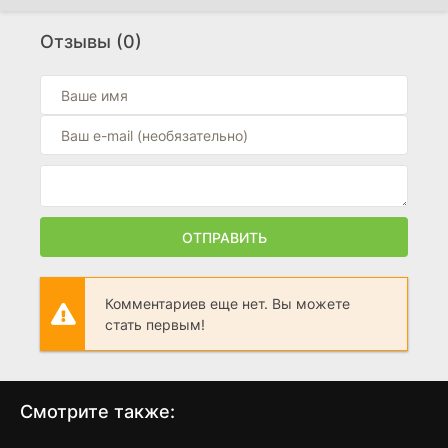
Охотник
(2026)
Отзывы (0)
0
Ты, я и лето в Тоскане
(2026)
0
Большие ошибки
(2026)
0
ОТПРАВИТЬ
Комментариев еще нет. Вы можете
стать первым!
Смотрите также: