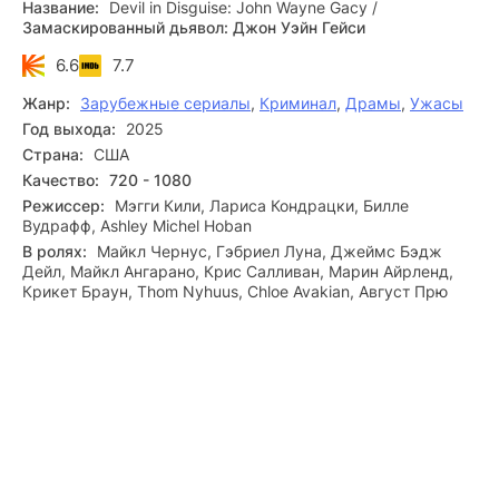
Название:
Devil in Disguise: John Wayne Gacy
/
дьявол: Джон Уэйн Гейси» все серии подряд в
Замаскированный дьявол: Джон Уэйн Гейси
разрешении Full HD 1080p, с русской озвучкой, бесплатно
и на любом гаджете.
6.6
7.7
Жанр:
Зарубежные сериалы
,
Криминал
,
Драмы
,
Ужасы
Год выхода:
2025
Страна:
США
Качество:
720 - 1080
Режиссер:
Мэгги Кили, Лариса Кондрацки, Билле
Вудрафф, Ashley Michel Hoban
В ролях:
Майкл Чернус, Гэбриел Луна, Джеймс Бэдж
Дейл, Майкл Ангарано, Крис Салливан, Марин Айрленд,
Крикет Браун, Thom Nyhuus, Chloe Avakian, Август Прю