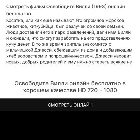
Смотреть фильм Освободите Вилли (1993) онлайн
бесплатно
Косатка, или как ещё называют это огромное морское
животное, кит-убийца, был разлучен со своей семьей.
Люди доставили его в парк развлечений, дали имя Вилли
и ожидали, что смогут заработать на его представлениях
кучу денег. В то же время зритель знакомится с
мальчишкой Джесси, сбежавшим из дома и добывающим
хлеб воровством и попрошайничеством. Джесси находит
новых, добрых родителей и ему нужно стереть всякие не
очень приличные надписи, которые он нарисовал спреем
в парке. Там-то и случится встреча трудного подростка и
кита-убийцы, и они полюбят друг друга с первого взгляда.
Освободите Вилли онлайн бесплатно в
хорошем качестве HD 720 - 1080
СМОТРЕТЬ ОНЛАЙН