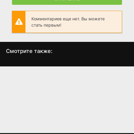
Комментариев еще нет. Вы можете
стать первым!
Смотрите также:
Освободите Вилли 3:
Непохищенная
Спасение
невеста
(1997)
(1995)
6.9
4.8
8.4
8.1