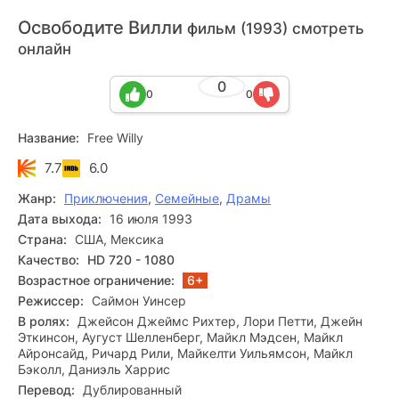
Освободите Вилли
фильм (1993) смотреть
онлайн
0
0
0
Название:
Free Willy
7.7
6.0
Жанр:
Приключения
,
Семейные
,
Драмы
Дата выхода:
16 июля 1993
Страна:
США, Мексика
Качество:
HD 720 - 1080
Возрастное ограничение:
6+
Режиссер:
Саймон Уинсер
В ролях:
Джейсон Джеймс Рихтер, Лори Петти, Джейн
Эткинсон, Аугуст Шелленберг, Майкл Мэдсен, Майкл
Айронсайд, Ричард Рили, Майкелти Уильямсон, Майкл
Бэколл, Даниэль Харрис
Перевод:
Дублированный