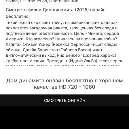
Sound, LE-Production, Оригинальный
Смотреть фильм Дом динамита (2025) онлайн
бесплатно
Тихий океан скрывает тайну: на американских радарах
появляется загадочная ракета, запущенная без следа и
подтверждения ответственности. Цель - Чикаго, сердце
Америки. Кто агрессор? Началась ли последняя война?
Капитан Оливия Уокер (Ребекка Фергюсон) ищет следы
обмана, Джейк Бэрингтон (Гэбриэл Бассо) ищет
дипломатический выход, Рид Бейкер (Джаред Харрис)
требует возмездия. Президент (Идрис Эльба) стоит перед
выбором: дать отпор, рискуя развязать Третью мировую,
или выиграть время, возможно, ценой миллионов жизней.
Паника на улицах, страх в СМИ, жуткая тишина в
Дом динамита онлайн бесплатно в хорошем
бункерах - мир на грани катастрофы.
качестве HD 720 - 1080
СМОТРЕТЬ ОНЛАЙН