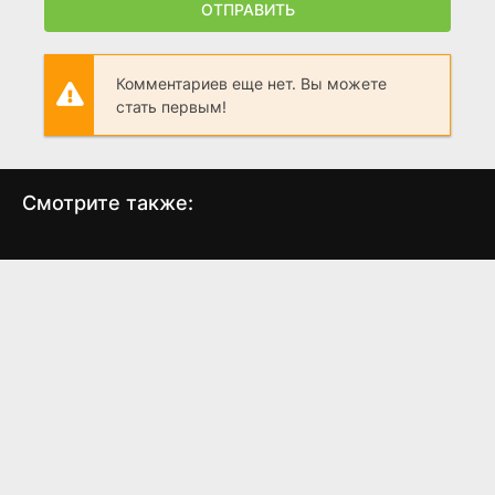
ОТПРАВИТЬ
Комментариев еще нет. Вы можете
стать первым!
Смотрите также:
Плод
Джейсон Борн
Тих
(2025)
(2016)
7.3
6.2
6.6
7