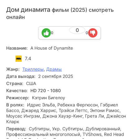
Дом динамита
фильм (2025) смотреть
онлайн
0
0
0
Название:
A House of Dynamite
7.4
Жанр:
Триллеры
,
Драмы
Дата выхода:
2 сентября 2025
Страна:
США
Качество:
HD 720 - 1080
Режиссер:
Кэтрин Бигелоу
В ролях:
Идрис Эльба, Ребекка Фергюсон, Гэбриел
Бассо, Джаред Харрис, Трэйси Леттс, Энтони Рамос,
Моусес Ингрэм, Джона Хауэр-Кинг, Грета Ли, Джейсон
Кларк
Перевод:
Субтитры, Укр. Субтитры, Дублированный,
Профессиональный многоголосый, TVShows, Red Head