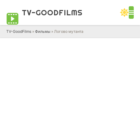
TV-GOOD
FILMS
TV-GoodFilms
»
Фильмы
» Логово мутанта