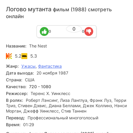
Логово мутанта
фильм (1988) смотреть
онлайн
0
0
0
Название:
The Nest
5.2
5.3
Жанр:
Ужасы
,
Фантастика
Дата выхода:
20 ноября 1987
Страна:
США
Качество:
720 - 1080
Режиссер:
Теренс Х. Уинклесс
В ролях:
Роберт Лэнсинг, Лиза Ланглуа, Фрэнк Луз, Терри
Триз, Стивен Дэвис, Диана Беллами, Джек Коллинз, Нэнси
Морган, Джефф Уинклесс, Стив Таннен
Перевод:
Профессиональный многоголосый
Время:
01:29