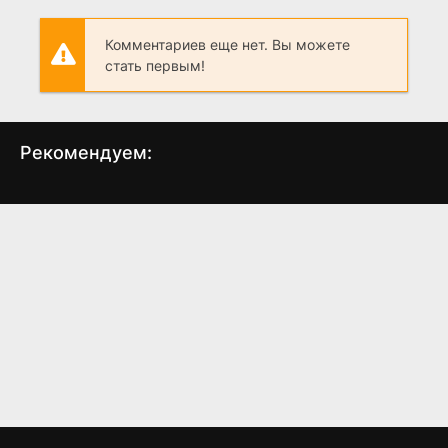
Комментариев еще нет. Вы можете
стать первым!
Рекомендуем:
Квартирка Джо
Восход тёмной луны
Лед
(1996)
(2015)
6.3
5.5
2.0
3.6
3