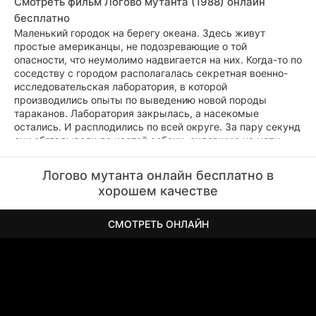
Смотреть фильм Логово мутанта (1988) онлайн
бесплатно
Маленький городок на берегу океана. Здесь живут
простые американцы, не подозревающие о той
опасности, что неумолимо надвигается на них. Когда-то по
соседству с городом располагалась секретная военно-
исследовательская лаборатория, в которой
производились опыты по выведению новой породы
тараканов. Лаборатория закрылась, а насекомые
остались. И расплодились по всей округе. За пару секунд
они обгладывали до костей собаку, сидевшую на цепи.
Так же быстро тараканы расправлялись с кошками,
крысами или с человеком, который оказывался у них на
Логово мутанта онлайн бесплатно в
пути. Тараканы были не простыми: они обожали живую
хорошем качестве
плоть... Да к тому же и обладали замечательной
склонностью к мутации... Стоял маленький городок на
берегу океана. Здесь жили простые американцы...
СМОТРЕТЬ ОНЛАЙН