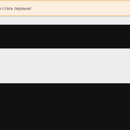
 стать первым!
Огонь и пламя
Катя
Дом
(1981)
(1959)
(2016)
6.7
6.1
6.491
5.90
3.8