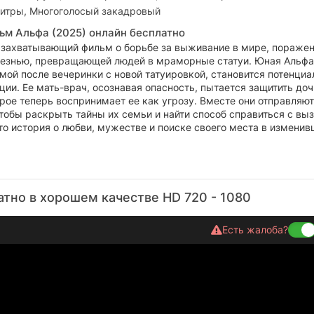
итры, Многоголосый закадровый
ьм Альфа (2025) онлайн бесплатно
 захватывающий фильм о борьбе за выживание в мире, пораже
лезнью, превращающей людей в мраморные статуи. Юная Альфа
мой после вечеринки с новой татуировкой, становится потенциа
ии. Ее мать-врач, осознавая опасность, пытается защитить доч
рое теперь воспринимает ее как угрозу. Вместе они отправляют
тобы раскрыть тайны их семьи и найти способ справиться с вы
то история о любви, мужестве и поиске своего места в измени
тно в хорошем качестве HD 720 - 1080
Есть жалоба?