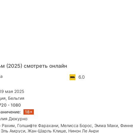
м (2025) смотреть онлайн
ha
6.0
19 мая 2025
ия, Бельгия
720 - 1080
раничение:
18+
лия Дюкурно
 Рахим, Голшифте Фарахани, Мелисса Борос, Эмма Маки, Финне
 Эль Амруси, Жан-Шарль Клише, Нинон Ле Анри