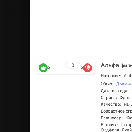
Альфа
0
филь
0
0
Название:
Alp
Жанр:
Драмы
Дата выхода:
Страна:
Франц
Качество:
HD 
Возрастное ог
Режиссер:
Жю
В ролях:
Тахар
Олдфилд, Луай