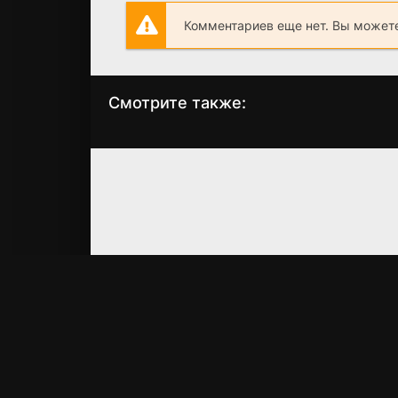
Комментариев еще нет. Вы можете
Смотрите также:
Магия четырёх
Никто мне не
стихий
хозяин
(2025)
(2013)
6.8
6.7
6.8