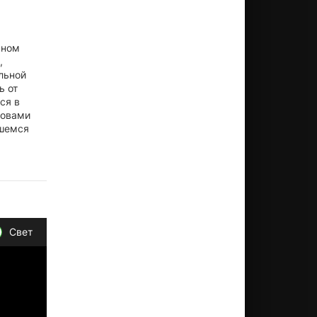
нном
,
льной
ь от
ся в
зовами
вшемся
Свет