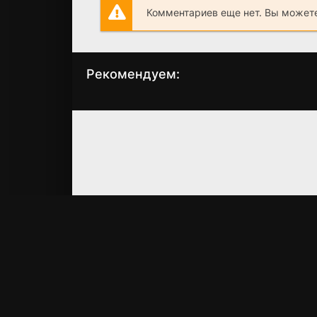
Комментариев еще нет. Вы можете
Рекомендуем:
Угоняя лошадей
Время прощания
(2019)
(2005)
6.6
6.6
7.1
7.1