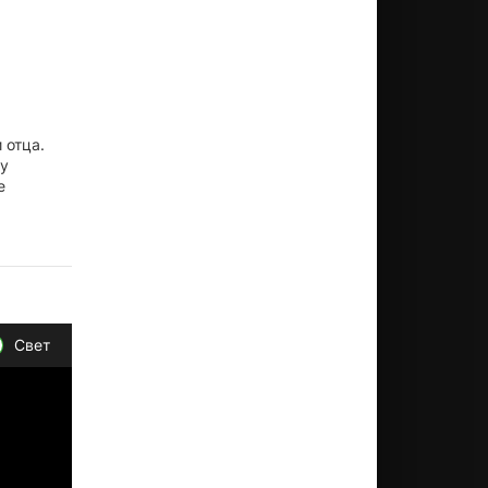
 отца.
ду
е
Свет