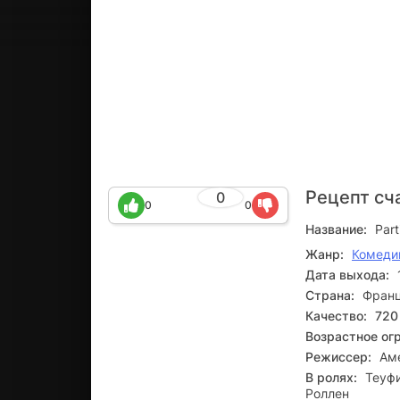
Рецепт сч
0
0
0
Название:
Part
Жанр:
Комеди
Дата выхода:
Страна:
Фран
Качество:
720
Возрастное ог
Режиссер:
Ам
В ролях:
Теуфи
Роллен