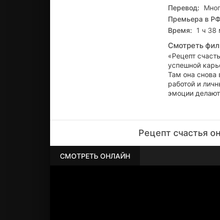
Перевод:
Мног
Премьера в РФ
Время:
1 ч 38
Смотреть фил
«Рецепт счаст
успешной карь
Там она снова
работой и лич
эмоции делают
Рецепт счастья о
СМОТРЕТЬ ОНЛАЙН