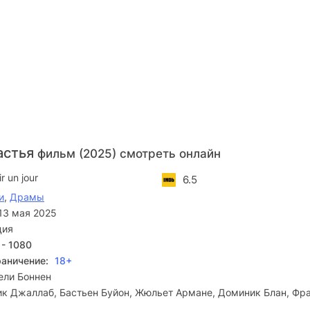
астья
фильм (2025) смотреть онлайн
ir un jour
6.5
и
,
Драмы
13 мая 2025
ция
 - 1080
раничение:
18+
ели Боннен
к Джаллаб, Бастьен Буйон, Жюльет Армане, Доминик Блан, Фр