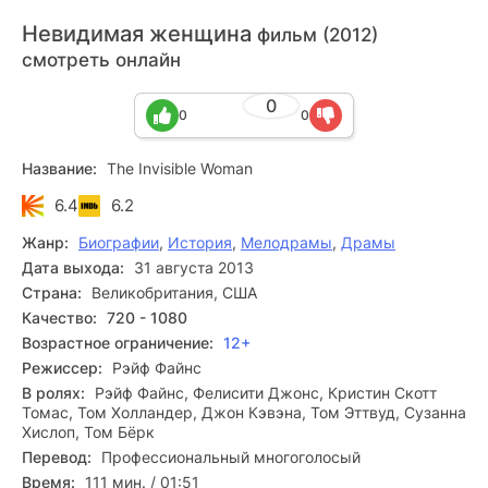
Невидимая женщина
фильм (2012)
смотреть онлайн
0
0
0
Название:
The Invisible Woman
6.4
6.2
Жанр:
Биографии
,
История
,
Мелодрамы
,
Драмы
Дата выхода:
31 августа 2013
Страна:
Великобритания, США
Качество:
720 - 1080
Возрастное ограничение:
12+
Режиссер:
Рэйф Файнс
В ролях:
Рэйф Файнс, Фелисити Джонс, Кристин Скотт
Томас, Том Холландер, Джон Кэвэна, Том Эттвуд, Сузанна
Хислоп, Том Бёрк
Перевод:
Профессиональный многоголосый
Время:
111 мин. / 01:51