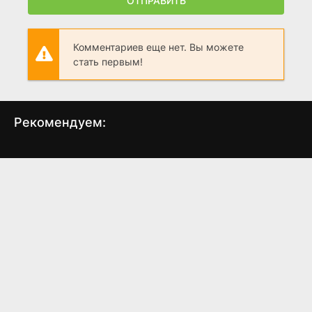
ОТПРАВИТЬ
Комментариев еще нет. Вы можете
стать первым!
Рекомендуем:
Крепись!
Заложница 3
А
Ле
(2014)
(2014)
5.7
6.0
6.2
6.0
5