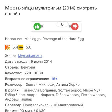
Месть яйца
мультфильм (2014) смотреть
онлайн
0
0
0
Название:
Manieggs: Revenge of the Hard Egg
5.4
5.0
Жанр:
Мультфильмы
Дата выхода:
9 июня 2014
Страна:
Венгрия
Качество:
720 - 1080
Возрастное ограничение:
16+
Режиссер:
Золтан Миклоши, Аттила Херко
В ролях:
Титанилла Богданьи, Золтан Борос, Имре Чуя,
Габор Чёре, Андраш Фараго, Габор Форгач, Петер Форгач,
Андраш Гашпар
Перевод:
Профессиональный многоголосый
Время:
90 мин. / 01:30