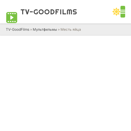
TV-GOOD
FILMS
TV-GoodFilms
»
Мультфильмы
» Месть яйца