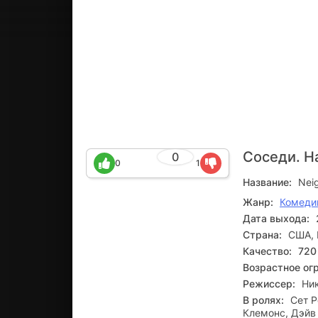
Соседи. Н
0
0
1
Название:
Neig
Жанр:
Комеди
Дата выхода:
Страна:
США, 
Качество:
720
Возрастное ог
Режиссер:
Ни
В ролях:
Сет Р
Клемонс, Дэйв