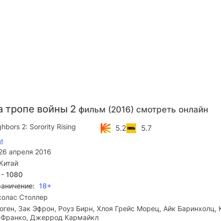
а тропе войны 2
фильм (2016) смотреть онлайн
hbors 2: Sorority Rising
5.2
5.7
и
26 апреля 2016
Китай
 - 1080
раничение:
18+
колас Столлер
оген, Зак Эфрон, Роуз Бирн, Хлоя Грейс Морец, Айк Баринхолц,
 Франко, Джеррод Кармайкл