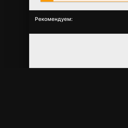
Рекомендуем:
Соседи на тропе
Свадебный угар
войны
(2016)
(2014)
5.7
6.0
6.0
6.3