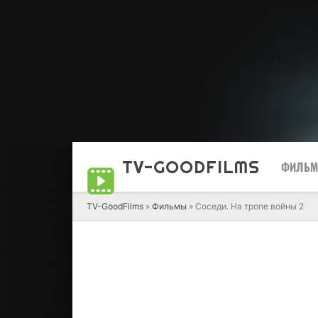
TV-GOOD
FILMS
ФИЛЬ
TV-GoodFilms
»
Фильмы
» Соседи. На тропе войны 2