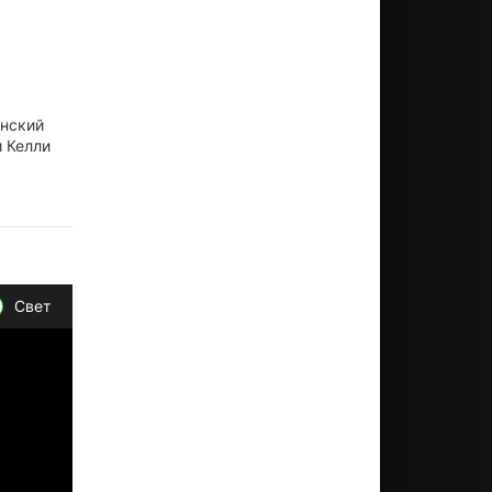
енский
и Келли
Свет