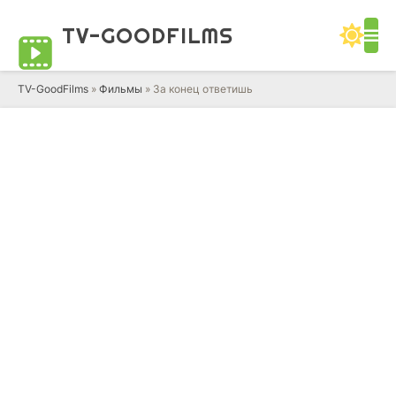
TV-GOOD
FILMS
TV-GoodFilms
»
Фильмы
» За конец ответишь