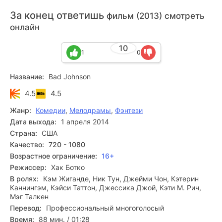
За конец ответишь
фильм (2013) смотреть
онлайн
10
1
0
Название:
Bad Johnson
4.5
4.5
Жанр:
Комедии
,
Мелодрамы
,
Фэнтези
Дата выхода:
1 апреля 2014
Страна:
США
Качество:
720 - 1080
Возрастное ограничение:
16+
Режиссер:
Хак Ботко
В ролях:
Кэм Жиганде, Ник Тун, Джейми Чон, Кэтерин
Каннингэм, Кэйси Таттон, Джессика Джой, Кэти М. Рич,
Мэг Талкен
Перевод:
Профессиональный многоголосый
Время:
88 мин. / 01:28