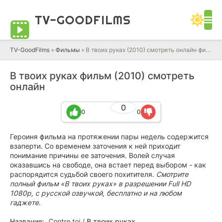
TV-GOOD
FILMS
TV-GoodFilms
»
Фильмы
» В твоих руках (2010) смотреть онлайн фильм в HD качестве 720 - 1080 бесплатно
В твоих руках фильм (2010) смотреть
онлайн
0
0
0
Героиня фильма на протяжении пары недель содержится
взаперти. Со временем заточения к ней приходит
понимание причины ее заточения. Волей случая
оказавшись на свободе, она встает перед выбором - как
распорядится судьбой своего похитителя.
Смотрите
полный фильм «В твоих руках» в разрешении Full HD
1080p, с русской озвучкой, бесплатно и на любом
гаджете.
Название:
Contre toi
/
В твоих руках