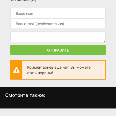
0
Заветы
(2026)
6.7
Энола Холмс 3
(2026)
0
ОТПРАВИТЬ
Комментариев еще нет. Вы можете
стать первым!
Смотрите также:
Огни осени
Похороненная
(2016)
(2009)