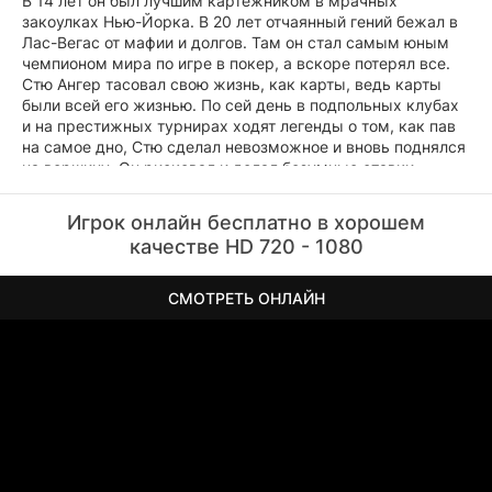
В 14 лет он был лучшим картежником в мрачных
закоулках Нью-Йорка. В 20 лет отчаянный гений бежал в
Лас-Вегас от мафии и долгов. Там он стал самым юным
чемпионом мира по игре в покер, а вскоре потерял все.
Стю Ангер тасовал свою жизнь, как карты, ведь карты
были всей его жизнью. По сей день в подпольных клубах
и на престижных турнирах ходят легенды о том, как пав
на самое дно, Стю сделал невозможное и вновь поднялся
на вершину. Он рисковал и делал безумные ставки,
бросая вызов изменчивой фортуне. Но он забыл, что цена
великого триумфа всегда бывает слишком высока…
Игрок онлайн бесплатно в хорошем
качестве HD 720 - 1080
СМОТРЕТЬ ОНЛАЙН