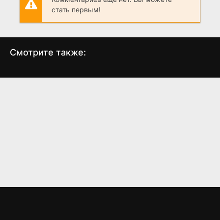
стать первым!
Смотрите также:
Везунчик
Крид 2
(2007)
(2018)
6.6
5.9
6.6
7.1