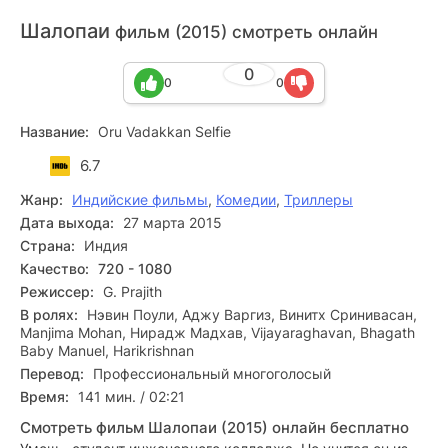
Шалопаи
фильм (2015) смотреть онлайн
0
0
0
Название:
Oru Vadakkan Selfie
6.7
Жанр:
Индийские фильмы
,
Комедии
,
Триллеры
Дата выхода:
27 марта 2015
Страна:
Индия
Качество:
720 - 1080
Режиссер:
G. Prajith
В ролях:
Нэвин Поули, Аджу Варгиз, Винитх Сринивасан,
Manjima Mohan, Нирадж Мадхав, Vijayaraghavan, Bhagath
Baby Manuel, Harikrishnan
Перевод:
Профессиональный многоголосый
Время:
141 мин. / 02:21
Смотреть фильм Шалопаи (2015) онлайн бесплатно