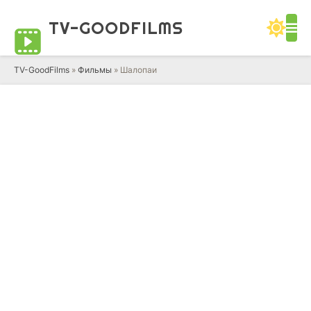
TV-GOOD
FILMS
TV-GoodFilms
»
Фильмы
» Шалопаи