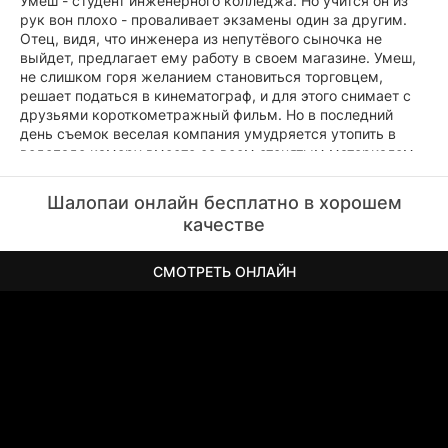
Умеш - студент инженерного колледжа. Но учится он из
рук вон плохо - проваливает экзамены один за другим.
Отец, видя, что инженера из непутёвого сыночка не
выйдет, предлагает ему работу в своем магазине. Умеш,
не слишком горя желанием становиться торговцем,
решает податься в кинематограф, и для этого снимает с
друзьями короткометражный фильм. Но в последний
день съемок веселая компания умудряется утопить в
водопаде камеру вместе со всем отснятым материалом.
И тогда Умеш, спасаясь от участи мелкого лавочника,
решается бежать из дома. И всё было бы хорошо, не
Шалопаи онлайн бесплатно в хорошем
встреться ему в поезде соседская девушка, в которую он
качестве
уже давно был влюблен...
СМОТРЕТЬ ОНЛАЙН