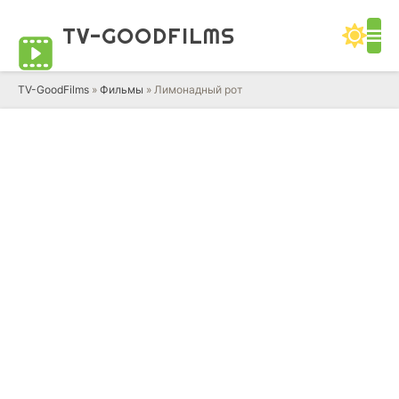
TV-GOOD
FILMS
TV-GoodFilms
»
Фильмы
» Лимонадный рот