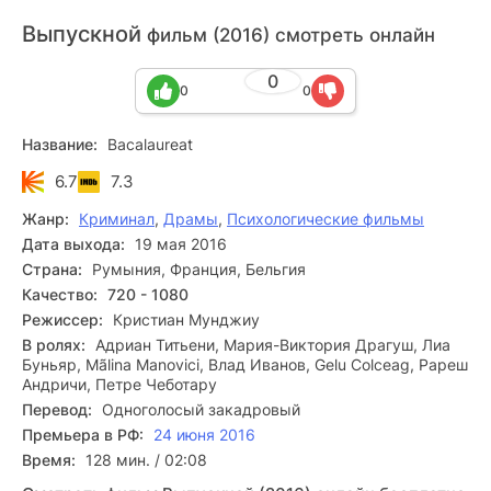
Выпускной
фильм (2016) смотреть онлайн
0
0
0
Название:
Bacalaureat
6.7
7.3
Жанр:
Криминал
,
Драмы
,
Психологические фильмы
Дата выхода:
19 мая 2016
Страна:
Румыния, Франция, Бельгия
Качество:
720 - 1080
Режиссер:
Кристиан Мунджиу
В ролях:
Адриан Титьени, Мария-Виктория Драгуш, Лиа
Буньяр, Mãlina Manovici, Влад Иванов, Gelu Colceag, Рареш
Андричи, Петре Чеботару
Перевод:
Одноголосый закадровый
Премьера в РФ:
24 июня 2016
Время:
128 мин. / 02:08