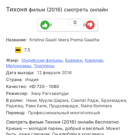
Тихоня
фильм (2016) смотреть онлайн
0
0
0
Название:
Krishna Gaadi Veera Prema Gaadha
7.5
Жанр:
Индийские фильмы
,
Боевики
,
Комедии
,
Мелодрамы
,
Триллеры
Дата выхода:
12 февраля 2016
Страна:
Индия
Качество:
HD 720 - 1080
Режиссер:
Хану Рагхавапуди
В ролях:
Нани, Мурли Шарма, Сампат Радж, Брахмаджи,
Раджеш, Рави Кале, Прудхвирадж, Naina Kommera
Перевод:
Профессиональный многоголосый
Смотреть фильм Тихоня (2016) онлайн бесплатно
Кришна — молодой парень, добрый и весёлый. Может
быть, даже слишком. Он влюблён в красавицу